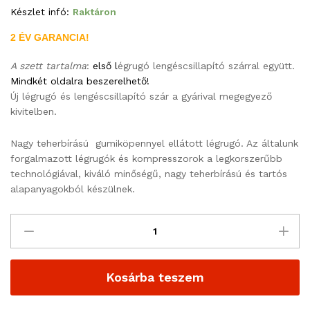
Készlet infó:
Raktáron
2 ÉV GARANCIA!
A szett tartalma
:
első l
égrugó lengéscsillapító szárral együtt.
Mindkét oldalra beszerelhető!
Új légrugó és lengéscsillapító szár a gyárival megegyező
kivitelben.
Nagy teherbírású gumiköpennyel ellátott légrugó. Az általunk
forgalmazott légrugók és kompresszorok a legkorszerűbb
technológiával, kiváló minőségű, nagy teherbírású és tartós
alapanyagokból készülnek.
Kosárba teszem