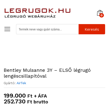
0
Keresés
Bentley Mulsanne 3Y – ELSŐ légrugó
lengéscsillapítóval
Gyártó:
AirTek
199.000
Ft + ÁFA
252.730
Ft brutto