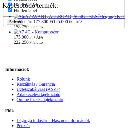
Kapcsolódó termék:
Hidden label
Hidden label
Eredeti ár: 177.800 Ft
125.000
Ft + ÁFA
Search
158.750
Ft brutto
175.000
Ft + ÁFA
222.250
Ft brutto
Információk
Rólunk
Kiszállítás / Garancia
Üzletszabályzat (ÁSZF)
Adatkezelési tájékoztató
Online fizetési tájékoztató
Fiók
Légrugó tudástár – Hasznos információk
Pénztár