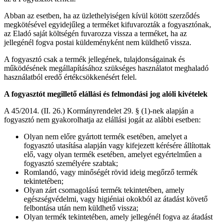
Abban az esetben, ha az üzlethelyiségen kívül kötött szerződés
megkötésével egyidejűleg a terméket kifuvarozták a fogyasztónak,
az Eladó saját költségén fuvarozza vissza a terméket, ha az
jellegénél fogva postai küldeményként nem küldhető vissza.
A fogyasztó csak a termék jellegének, tulajdonságainak és
működésének megállapításához szükséges használatot meghaladó
használatból eredő értékcsökkenésért felel.
A fogyasztót megillető elállási és felmondási jog alóli kivételek
A 45/2014. (II. 26.) Kormányrendelet 29. § (1)-nek alapján a
fogyasztó nem gyakorolhatja az elállási jogát az alábbi esetben:
Olyan nem előre gyártott termék esetében, amelyet a
fogyasztó utasítása alapján vagy kifejezett kérésére állítottak
elő, vagy olyan termék esetében, amelyet egyértelműen a
fogyasztó személyére szabtak;
Romlandó, vagy minőségét rövid ideig megőrző termék
tekintetében;
Olyan zárt csomagolású termék tekintetében, amely
egészségvédelmi, vagy higiéniai okokból az átadást követő
felbontása után nem küldhető vissza;
Olyan termék tekintetében, amely jellegénél fogva az átadást