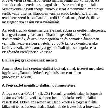
A vevő viseli az elállásból eredő minden felmerülő költséget. Az
árucikk csak az eredeti csomagolásban és az eredeti garanciális
okmányokkal együtt szolgáltatható vissza! Amennyiben az árucikk
sérült, vagy viseltes állapotban van, az eladó kérheti az áru nem
rendeltetésszerű használatából eredő kárának megtérítését, illetve
megtagadhatja az áru visszavásárlását.
Az adott árucikk díjmentes cseréje csak abban az esetben lehetséges,
ha a gyári csomagolásban található kiegészítők, tartozékok,
dokumentációk, és azok csomagolása ép és bontatlan állapotban
van. Ellenkező esetben a vételár 25-50%-kal csökkentett értéke
kerül visszafizetésre, amely a gyártó általi újracsomagolás és a
kiegészítők cseréjének a költsége.
Elállási jog gyakorlásának menete
Amennyiben élni szeretne elállási jogával, annak jelzését megteheti
ügyfélszolgálatunk elérhetőségén írásban: e-mailben
(info@legrugok.hu).
A Fogyasztót megillető elállási jog ismertetése:
A fogyasztó a 45/2014. (II. 26.) Kormányrendelet alapján jogosult
az áru átvételét követő 14 napon belül indokolás nélkül elállni a
vásárlástól. Ebben az esetben az Eladó köteles a fogyasztó által
kifizetett teljes összeget haladéktalanul, de legkésőbb a fogyasztó