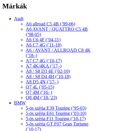
Márkák
Audi
A6 allroad C5 4B (’99-06)
A6 AVANT / QUATTRO C5 4B
(’98-05)
A6 C6 4F (’04-11)
A6 C7 4G (’11-18)
A6 / AVANT / ALLROAD C8 4K
(’18–)
A7 C7 4G (’10-17)
A7 4K/4KA (’17–)
A8 / S8 D3 4E (’02-10)
A8 / S8 D4 4H (’10-18)
A8 D5 4N (’17- )
Q7 4L (’05-15)
Q7 4M (’16- )
Q8 4M (’18-’23)
BMW
5-ös széria E39 Touring (’95-03)
5-ös széria E61 Touring (’03-10)
5-ös széria F11 Touring (’10-17)
5-ös széria GT F07 Gran Turismo
(’10-17)