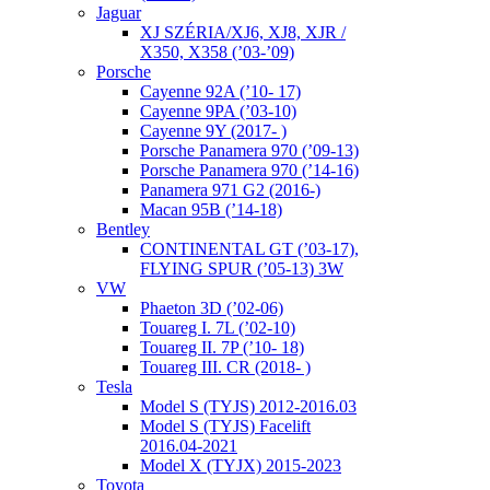
Jaguar
XJ SZÉRIA/XJ6, XJ8, XJR /
X350, X358 (’03-’09)
Porsche
Cayenne 92A (’10- 17)
Cayenne 9PA (’03-10)
Cayenne 9Y (2017- )
Porsche Panamera 970 (’09-13)
Porsche Panamera 970 (’14-16)
Panamera 971 G2 (2016-)
Macan 95B (’14-18)
Bentley
CONTINENTAL GT (’03-17),
FLYING SPUR (’05-13) 3W
VW
Phaeton 3D (’02-06)
Touareg I. 7L (’02-10)
Touareg II. 7P (’10- 18)
Touareg III. CR (2018- )
Tesla
Model S (TYJS) 2012-2016.03
Model S (TYJS) Facelift
2016.04-2021
Model X (TYJX) 2015-2023
Toyota