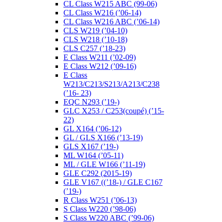
CL Class W215 ABC (99-06)
CL Class W216 (’06-14)
CL Class W216 ABC (’06-14)
CLS W219 (’04-10)
CLS W218 (’10-18)
CLS C257 (’18-23)
E Class W211 (’02-09)
E Class W212 (’09-16)
E Class
W213/C213/S213/A213/C238
(’16- 23)
EQC N293 (’19-)
GLC X253 / C253(coupé) (’15-
22)
GL X164 (’06-12)
GL / GLS X166 (’13-19)
GLS X167 (’19-)
ML W164 (’05-11)
ML / GLE W166 (’11-19)
GLE C292 (2015-19)
GLE V167 ((’18-) / GLE C167
(’19-)
R Class W251 (’06-13)
S Class W220 (’98-06)
S Class W220 ABC (’99-06)