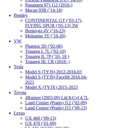
Panamera 971 G2 (2016-)
Macan 95B (’14-18)
Bentley
CONTINENTAL GT (’03-17),
FLYING SPUR (’05-13) 3W
Bentayga 4V (’16-23)
Mulsanne 3Y (’10-20)
VW
Phaeton 3D (’02-06)
Touareg I. 7L (’02-10)
Touareg II. 7P (’10- 18 )
Touareg III. CR (2018- )
Tesla
Model S (TYJS) 2012-2016.03
Model S (TYJS) Facelift 2016.04-
2021
Model X (TYJX) 2015-2023
Toyota
4Runner (2003-09) Ltd 8-Cyl 4.7L
Land Cruiser (Prado) J12 (’02-09)
Land Cruiser (Prado) J15 (’09-13)
Lexus
GX 460 (’09-13)
GX 470 (’01-09)