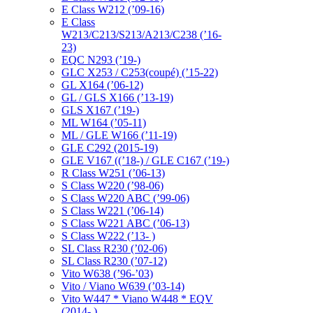
E Class W212 (’09-16)
E Class
W213/C213/S213/A213/C238 (’16-
23)
EQC N293 (’19-)
GLC X253 / C253(coupé) (’15-22)
GL X164 (’06-12)
GL / GLS X166 (’13-19)
GLS X167 (’19-)
ML W164 (’05-11)
ML / GLE W166 (’11-19)
GLE C292 (2015-19)
GLE V167 ((’18-) / GLE C167 (’19-)
R Class W251 (’06-13)
S Class W220 (’98-06)
S Class W220 ABC (’99-06)
S Class W221 (’06-14)
S Class W221 ABC (’06-13)
S Class W222 (’13- )
SL Class R230 (’02-06)
SL Class R230 (’07-12)
Vito W638 (’96-’03)
Vito / Viano W639 (’03-14)
Vito W447 * Viano W448 * EQV
(2014- )