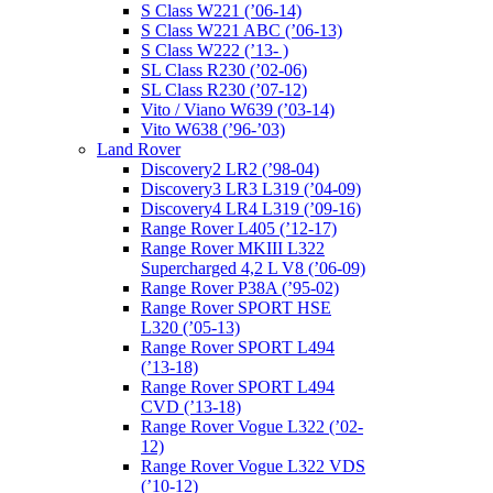
S Class W221 (’06-14)
S Class W221 ABC (’06-13)
S Class W222 (’13- )
SL Class R230 (’02-06)
SL Class R230 (’07-12)
Vito / Viano W639 (’03-14)
Vito W638 (’96-’03)
Land Rover
Discovery2 LR2 (’98-04)
Discovery3 LR3 L319 (’04-09)
Discovery4 LR4 L319 (’09-16)
Range Rover L405 (’12-17)
Range Rover MKIII L322
Supercharged 4,2 L V8 (’06-09)
Range Rover P38A (’95-02)
Range Rover SPORT HSE
L320 (’05-13)
Range Rover SPORT L494
(’13-18)
Range Rover SPORT L494
CVD (’13-18)
Range Rover Vogue L322 (’02-
12)
Range Rover Vogue L322 VDS
(’10-12)