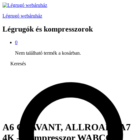
Légrugó webáruház
Légrugók és kompresszorok
0
Nem található termék a kosárban.
Keresés
A6 C8 AVANT, ALLROAD / A7
4K – kompresszor WABCO