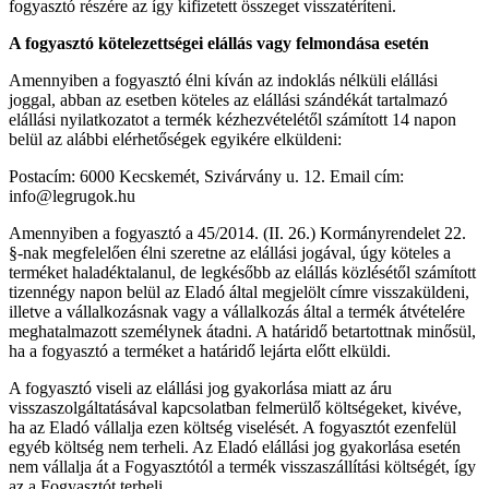
fogyasztó részére az így kifizetett összeget visszatéríteni.
A fogyasztó kötelezettségei elállás vagy felmondása esetén
Amennyiben a fogyasztó élni kíván az indoklás nélküli elállási
joggal, abban az esetben köteles az elállási szándékát tartalmazó
elállási nyilatkozatot a termék kézhezvételétől számított 14 napon
belül az alábbi elérhetőségek egyikére elküldeni:
Postacím: 6000 Kecskemét, Szivárvány u. 12. Email cím:
info@legrugok.hu
Amennyiben a fogyasztó a 45/2014. (II. 26.) Kormányrendelet 22.
§-nak megfelelően élni szeretne az elállási jogával, úgy köteles a
terméket haladéktalanul, de legkésőbb az elállás közlésétől számított
tizennégy napon belül az Eladó által megjelölt címre visszaküldeni,
illetve a vállalkozásnak vagy a vállalkozás által a termék átvételére
meghatalmazott személynek átadni. A határidő betartottnak minősül,
ha a fogyasztó a terméket a határidő lejárta előtt elküldi.
A fogyasztó viseli az elállási jog gyakorlása miatt az áru
visszaszolgáltatásával kapcsolatban felmerülő költségeket, kivéve,
ha az Eladó vállalja ezen költség viselését. A fogyasztót ezenfelül
egyéb költség nem terheli. Az Eladó elállási jog gyakorlása esetén
nem vállalja át a Fogyasztótól a termék visszaszállítási költségét, így
az a Fogyasztót terheli.