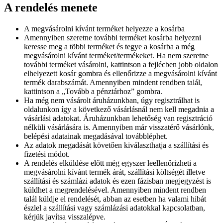
A rendelés menete
A megvásárolni kívánt terméket helyezze a kosárba
Amennyiben szeretne további terméket kosárba helyezni
keresse meg a többi terméket és tegye a kosárba a még
megvásárolni kívánt terméket/termékeket. Ha nem szeretne
további terméket vásárolni, kattintson a fejlécben jobb oldalon
elhelyezett kosár gombra és ellenőrizze a megvásárolni kívánt
termék darabszámát. Amennyiben mindent rendben talál,
kattintson a „Tovább a pénztárhoz” gombra.
Ha még nem vásárolt áruházunkban, úgy regisztrálhat is
oldalunkon így a következő vásárlásnál nem kell megadnia a
vásárlási adatokat. Áruházunkban lehetőség van regisztráció
nélküli vásárlására is. Amennyiben már visszatérő vásárlónk,
belépési adatainak megadásával továbbléphet.
Az adatok megadását követően kiválaszthatja a szállítási és
fizetési módot.
A rendelés elküldése előtt még egyszer leellenőrizheti a
megvásárolni kívánt termék árát, szállítási költségét illetve
szállítási és számlázi adatok és ezen fázisban megjegyzést is
küldhet a megrendelésével. Amennyiben mindent rendben
talál küldje el rendelését, abban az esetben ha valami hibát
észlel a szállítási vagy számlázási adatokkal kapcsolatban,
kérjük javítsa visszalépve.