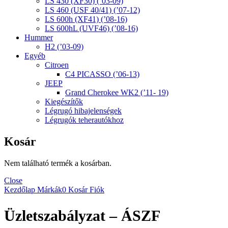
LS 430 (XF30) (’03-09)
LS 460 (USF 40/41) (’07-12)
LS 600h (XF41) (’08-16)
LS 600hL (UVF46) (’08-16)
Hummer
H2 (’03-09)
Egyéb
Citroen
C4 PICASSO (’06-13)
JEEP
Grand Cherokee WK2 (’11- 19)
Kiegészítők
Légrugó hibajelenségek
Légrugók teherautókhoz
Kosár
Nem található termék a kosárban.
Close
Kezdőlap
Márkák
0
Kosár
Fiók
Üzletszabályzat – ÁSZF