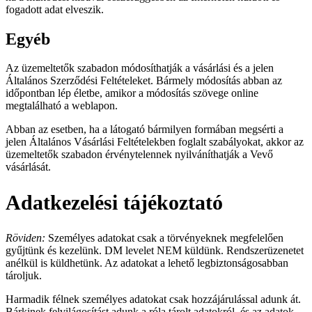
fogadott adat elveszik.
Egyéb
Az üzemeltetők szabadon módosíthatják a vásárlási és a jelen
Általános Szerződési Feltételeket. Bármely módosítás abban az
időpontban lép életbe, amikor a módosítás szövege online
megtalálható a weblapon.
Abban az esetben, ha a látogató bármilyen formában megsérti a
jelen Általános Vásárlási Feltételekben foglalt szabályokat, akkor az
üzemeltetők szabadon érvénytelennek nyilváníthatják a Vevő
vásárlását.
Adatkezelési tájékoztató
Röviden:
Személyes adatokat csak a törvényeknek megfelelően
gyűjtünk és kezelünk. DM levelet NEM küldünk. Rendszerüzenetet
anélkül is küldhetünk. Az adatokat a lehető legbiztonságosabban
tároljuk.
Harmadik félnek személyes adatokat csak hozzájárulással adunk át.
Bárkinek felvilágosítást adunk a róla tárolt adatokról, és az adatok