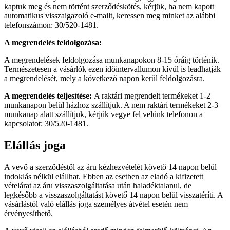
kaptuk meg és nem történt szerződéskötés, kérjük, ha nem kapott
automatikus visszaigazoló e-mailt, keressen meg minket az alábbi
telefonszámon: 30/520-1481.
A megrendelés feldolgozása:
A megrendelések feldolgozása munkanapokon 8-15 óráig történik.
Természetesen a vásárlók ezen időintervallumon kívül is leadhatják
a megrendelését, mely a következő napon kerül feldolgozásra.
A megrendelés teljesítése:
A raktári megrendelt termékeket 1-2
munkanapon belül házhoz szállítjuk. A nem raktári termékeket 2-3
munkanap alatt szállítjuk, kérjük vegye fel velünk telefonon a
kapcsolatot: 30/520-1481.
Elállás joga
A vevő a szerződéstől az áru kézhezvételét követő 14 napon belül
indoklás nélkül elállhat. Ebben az esetben az eladó a kifizetett
vételárat az áru visszaszolgáltatása után haladéktalanul, de
legkésőbb a visszaszolgáltatást követő 14 napon belül visszatéríti. A
vásárlástól való elállás joga személyes átvétel esetén nem
érvényesíthető.