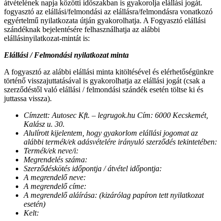
átvételének napja közötti időszakban is gyakorolja elállási jogát.
fogyasztó az elállási/felmondási az elállásra/felmondásra vonatkozó
egyértelmű nyilatkozata útján gyakorolhatja. A Fogyasztó elállási
szándéknak bejelentésére felhasználhatja az alábbi
elállásinyilatkozat-mintát is:
Elállási / Felmondási nyilatkozat minta
A fogyasztó az alábbi elállási minta kitöltésével és elérhetőségünkre
történő visszajuttatásával is gyakorolhatja az elállási jogát (csak a
szerződéstől való elállási / felmondási szándék esetén töltse ki és
juttassa vissza).
Címzett: Autosec Kft. – legrugok.hu Cím: 6000 Kecskemét,
Kalász u. 30.
Alulírott kijelentem, hogy gyakorlom elállási jogomat az
alábbi termék/ek adásvételére irányuló szerződés tekintetében:
Termék/ek neve/i:
Megrendelés száma:
Szerződéskötés időpontja / átvétel időpontja:
A megrendelő neve:
A megrendelő címe:
A megrendelő aláírása: (kizárólag papíron tett nyilatkozat
esetén)
Kelt: