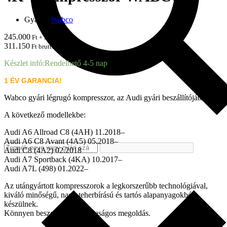
Gyártó:
Wabco
245.000
Ft + ÁFA
311.150
Ft brutto
Készlet infó:
Rendelhető 4-5 nap
1 ÉV GARANCIA!
Wabco gyári légrugó kompresszor, az Audi gyári beszállítójától.
A következő modellekbe:
Audi A6 Allroad C8 (4AH) 11.2018–
Audi A6 C8 Avant (4A5) 05.2018–
Audi C8 (4A2) 02.2018
Audi A7 Sportback (4KA) 10.2017–
Audi A7L (498) 01.2022–
Az utángyártott kompresszorok a legkorszerűbb technológiával,
kiváló minőségű, nagy teherbírású és tartós alapanyagokból
készülnek.
Könnyen beszerelhető, gazdaságos megoldás.