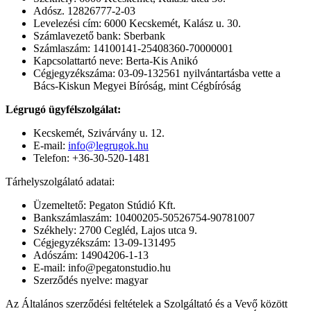
Adósz. 12826777-2-03
Levelezési cím: 6000 Kecskemét, Kalász u. 30.
Számlavezető bank: Sberbank
Számlaszám: 14100141-25408360-70000001
Kapcsolattartó neve: Berta-Kis Anikó
Cégjegyzékszáma: 03-09-132561 nyilvántartásba vette a
Bács-Kiskun Megyei Bíróság, mint Cégbíróság
Légrugó ügyfélszolgálat:
Kecskemét, Szivárvány u. 12.
E-mail:
info@legrugok.hu
Telefon: +36-30-520-1481
Tárhelyszolgálató adatai:
Üzemeltető: Pegaton Stúdió Kft.
Bankszámlaszám: 10400205-50526754-90781007
Székhely: 2700 Cegléd, Lajos utca 9.
Cégjegyzékszám: 13-09-131495
Adószám: 14904206-1-13
E-mail: info@pegatonstudio.hu
Szerződés nyelve: magyar
Az Általános szerződési feltételek a Szolgáltató és a Vevő között