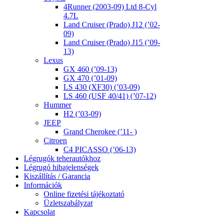
4Runner (2003-09) Ltd 8-Cyl
4.7L
Land Cruiser (Prado) J12 (’02-
09)
Land Cruiser (Prado) J15 (’09-
13)
Lexus
GX 460 (’09-13)
GX 470 (’01-09)
LS 430 (XF30) (’03-09)
LS 460 (USF 40/41) (’07-12)
Hummer
H2 (’03-09)
JEEP
Grand Cherokee (’11- )
Citroen
C4 PICASSO (’06-13)
Légrugók teherautókhoz
Légrugó hibajelenségek
Kiszállítás / Garancia
Információk
Online fizetési tájékoztató
Üzletszabályzat
Kapcsolat