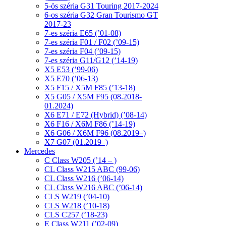
5-ös széria G31 Touring 2017-2024
6-os széria G32 Gran Tourismo GT
2017-23
7-es széria E65 (’01-08)
7-es széria F01 / F02 (’09-15)
7-es széria F04 (’09-15)
7-es széria G11/G12 (’14-19)
X5 E53 (’99-06)
X5 E70 (’06-13)
X5 F15 / X5M F85 (’13-18)
X5 G05 / X5M F95 (08.2018-
01.2024)
X6 E71 / E72 (Hybrid) (’08-14)
X6 F16 / X6M F86 (’14-19)
X6 G06 / X6M F96 (08.2019–)
X7 G07 (01.2019–)
Mercedes
C Class W205 (’14 – )
CL Class W215 ABC (99-06)
CL Class W216 (’06-14)
CL Class W216 ABC (’06-14)
CLS W219 (’04-10)
CLS W218 (’10-18)
CLS C257 (’18-23)
E Class W211 (’02-09)