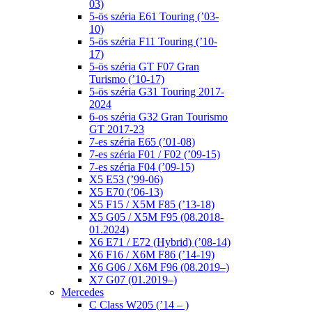
03)
5-ös széria E61 Touring (’03-
10)
5-ös széria F11 Touring (’10-
17)
5-ös széria GT F07 Gran
Turismo (’10-17)
5-ös széria G31 Touring 2017-
2024
6-os széria G32 Gran Tourismo
GT 2017-23
7-es széria E65 (’01-08)
7-es széria F01 / F02 (’09-15)
7-es széria F04 (’09-15)
X5 E53 (’99-06)
X5 E70 (’06-13)
X5 F15 / X5M F85 (’13-18)
X5 G05 / X5M F95 (08.2018-
01.2024)
X6 E71 / E72 (Hybrid) (’08-14)
X6 F16 / X6M F86 (’14-19)
X6 G06 / X6M F96 (08.2019–)
X7 G07 (01.2019–)
Mercedes
C Class W205 (’14 – )