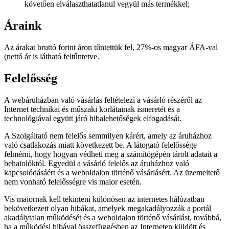
követően elválaszthatatlanul vegyül más termékkel;
Áraink
Az árakat bruttó forint áron tűntettük fel, 27%-os magyar ÁFA-val
(nettó ár is látható feltűntetve.
Felelősség
A webáruházban való vásárlás feltételezi a vásárló részéről az
Internet technikai és műszaki korlátainak ismeretét és a
technológiával együtt járó hibalehetőségek elfogadását.
A Szolgáltató nem felelős semmilyen kárért, amely az áruházhoz
való csatlakozás miatt következett be. A látogató felelőssége
felmérni, hogy hogyan védheti meg a számítógépén tárolt adatait a
behatolóktól. Egyedül a vásárló felelős az áruházhoz való
kapcsolódásáért és a weboldalon történő vásárlásért. Az üzemeltető
nem vonható felelősségre vis maior esetén.
Vis maiornak kell tekinteni különösen az internetes hálózatban
bekövetkezett olyan hibákat, amelyek megakadályozzák a portál
akadálytalan működését és a weboldalon történő vásárlást, továbbá,
ha a működési hibával összefüggésben az Interneten küldött és