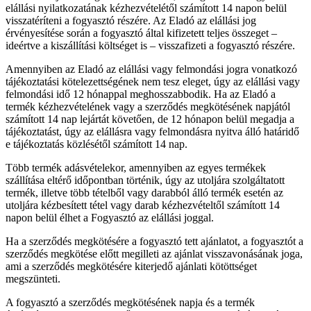
elállási nyilatkozatának kézhezvételétől számított 14 napon belül
visszatéríteni a fogyasztó részére. Az Eladó az elállási jog
érvényesítése során a fogyasztó által kifizetett teljes összeget –
ideértve a kiszállítási költséget is – visszafizeti a fogyasztó részére.
Amennyiben az Eladó az elállási vagy felmondási jogra vonatkozó
tájékoztatási kötelezettségének nem tesz eleget, úgy az elállási vagy
felmondási idő 12 hónappal meghosszabbodik. Ha az Eladó a
termék kézhezvételének vagy a szerződés megkötésének napjától
számított 14 nap lejártát követően, de 12 hónapon belül megadja a
tájékoztatást, úgy az elállásra vagy felmondásra nyitva álló határidő
e tájékoztatás közlésétől számított 14 nap.
Több termék adásvételekor, amennyiben az egyes termékek
szállítása eltérő időpontban történik, úgy az utoljára szolgáltatott
termék, illetve több tételből vagy darabból álló termék esetén az
utoljára kézbesített tétel vagy darab kézhezvételtől számított 14
napon belül élhet a Fogyasztó az elállási joggal.
Ha a szerződés megkötésére a fogyasztó tett ajánlatot, a fogyasztót a
szerződés megkötése előtt megilleti az ajánlat visszavonásának joga,
ami a szerződés megkötésére kiterjedő ajánlati kötöttséget
megszünteti.
A fogyasztó a szerződés megkötésének napja és a termék