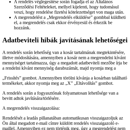
A rendelés véglegesítése során fogadja el az Általános
Szerződési Feltételeket, mellyel kijelenti, hogy tudomásul
veszi, hogy rendelése fizetési kötelezettséget von maga után.
A megrendelést a „Megrendelés elküldése” gombbal küldheti
el, a megrendelés csak ekkor érvényesül és érkezik be
hozzánk.
Adatbeviteli hibák javításának lehetőségei
A rendelés során lehetőség van a kosár tartalmának megtekintésére,
illetve módosítására, amennyiben a kosár nem a megrendelni kívánt
mennyiséget tartalmazza, úgy a megadott adatbeviteli mezőbe írja be
a rendelni kívánt mennyiség darabszámát, majd nyomja meg a
„Frissítés” gombot. Amennyiben törölni kívánja a kosárban található
termékeket, akkor nyomja meg az „X” „Eltávolítás” gombot.
A rendelés során a fogyasztónak folyamatosan lehetősége van a
bevitt adtok javítására/törlésére.
A megrendelés visszaigazolása:
Rendelését a leadás pillanatában automatikusan visszaigazoljuk az
Ön által megadott e-mail címre küldött rendelés visszaigazoló e-
maillel. Amennyiben ez nem történik meg, úgy a megrendelést nem