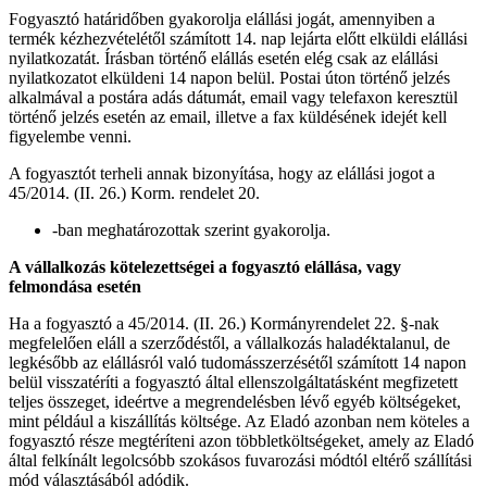
Fogyasztó határidőben gyakorolja elállási jogát, amennyiben a
termék kézhezvételétől számított 14. nap lejárta előtt elküldi elállási
nyilatkozatát. Írásban történő elállás esetén elég csak az elállási
nyilatkozatot elküldeni 14 napon belül. Postai úton történő jelzés
alkalmával a postára adás dátumát, email vagy telefaxon keresztül
történő jelzés esetén az email, illetve a fax küldésének idejét kell
figyelembe venni.
A fogyasztót terheli annak bizonyítása, hogy az elállási jogot a
45/2014. (II. 26.) Korm. rendelet 20.
-ban meghatározottak szerint gyakorolja.
A vállalkozás kötelezettségei a fogyasztó elállása, vagy
felmondása esetén
Ha a fogyasztó a 45/2014. (II. 26.) Kormányrendelet 22. §-nak
megfelelően eláll a szerződéstől, a vállalkozás haladéktalanul, de
legkésőbb az elállásról való tudomásszerzésétől számított 14 napon
belül visszatéríti a fogyasztó által ellenszolgáltatásként megfizetett
teljes összeget, ideértve a megrendelésben lévő egyéb költségeket,
mint például a kiszállítás költsége. Az Eladó azonban nem köteles a
fogyasztó része megtéríteni azon többletköltségeket, amely az Eladó
által felkínált legolcsóbb szokásos fuvarozási módtól eltérő szállítási
mód választásából adódik.