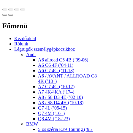
Főmenü
Kezdőoldal
Rólunk
Légrugók személygépkocsikhoz
Audi
A6 allroad C5 4B (’99-06)
A6 C6 4F (’04-11)
A6 C7 4G (’11-18)
A6 / AVANT / ALLROAD C8
4K (’18–)
A7 C7 4G (’10-17)
A7 4K/4KA (’17–)
A8 / S8 D3 4E (’02-10)
A8 / S8 D4 4H (’10-18)
Q7 4L (’05-15)
Q7 4M (’16- )
Q8 4M (’18-’23)
BMW
5-ös széria E39 Touring (’95-