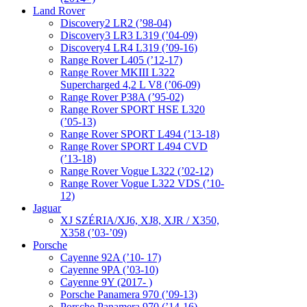
Land Rover
Discovery2 LR2 (’98-04)
Discovery3 LR3 L319 (’04-09)
Discovery4 LR4 L319 (’09-16)
Range Rover L405 (’12-17)
Range Rover MKIII L322
Supercharged 4,2 L V8 (’06-09)
Range Rover P38A (’95-02)
Range Rover SPORT HSE L320
(’05-13)
Range Rover SPORT L494 (’13-18)
Range Rover SPORT L494 CVD
(’13-18)
Range Rover Vogue L322 (’02-12)
Range Rover Vogue L322 VDS (’10-
12)
Jaguar
XJ SZÉRIA/XJ6, XJ8, XJR / X350,
X358 (’03-’09)
Porsche
Cayenne 92A (’10- 17)
Cayenne 9PA (’03-10)
Cayenne 9Y (2017- )
Porsche Panamera 970 (’09-13)
Porsche Panamera 970 (’14-16)