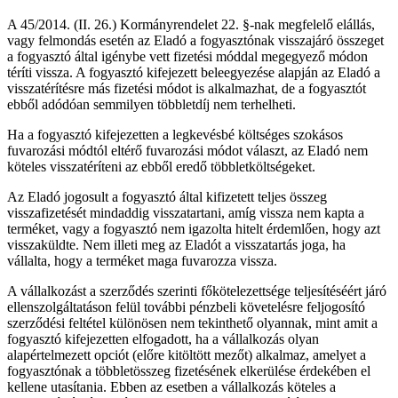
A 45/2014. (II. 26.) Kormányrendelet 22. §-nak megfelelő elállás,
vagy felmondás esetén az Eladó a fogyasztónak visszajáró összeget
a fogyasztó által igénybe vett fizetési móddal megegyező módon
téríti vissza. A fogyasztó kifejezett beleegyezése alapján az Eladó a
visszatérítésre más fizetési módot is alkalmazhat, de a fogyasztót
ebből adódóan semmilyen többletdíj nem terhelheti.
Ha a fogyasztó kifejezetten a legkevésbé költséges szokásos
fuvarozási módtól eltérő fuvarozási módot választ, az Eladó nem
köteles visszatéríteni az ebből eredő többletköltségeket.
Az Eladó jogosult a fogyasztó által kifizetett teljes összeg
visszafizetését mindaddig visszatartani, amíg vissza nem kapta a
terméket, vagy a fogyasztó nem igazolta hitelt érdemlően, hogy azt
visszaküldte. Nem illeti meg az Eladót a visszatartás joga, ha
vállalta, hogy a terméket maga fuvarozza vissza.
A vállalkozást a szerződés szerinti főkötelezettsége teljesítéséért járó
ellenszolgáltatáson felül további pénzbeli követelésre feljogosító
szerződési feltétel különösen nem tekinthető olyannak, mint amit a
fogyasztó kifejezetten elfogadott, ha a vállalkozás olyan
alapértelmezett opciót (előre kitöltött mezőt) alkalmaz, amelyet a
fogyasztónak a többletösszeg fizetésének elkerülése érdekében el
kellene utasítania. Ebben az esetben a vállalkozás köteles a