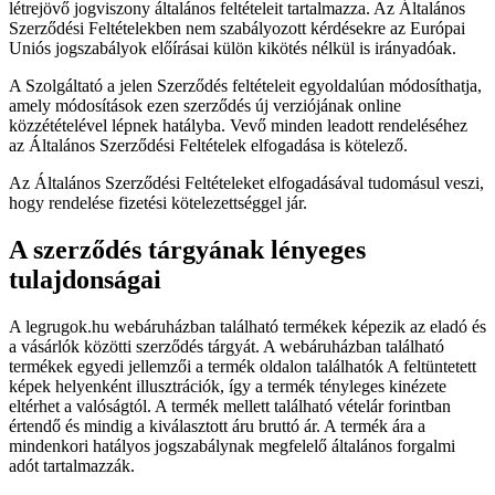
létrejövő jogviszony általános feltételeit tartalmazza. Az Általános
Szerződési Feltételekben nem szabályozott kérdésekre az Európai
Uniós jogszabályok előírásai külön kikötés nélkül is irányadóak.
A Szolgáltató a jelen Szerződés feltételeit egyoldalúan módosíthatja,
amely módosítások ezen szerződés új verziójának online
közzétételével lépnek hatályba. Vevő minden leadott rendeléséhez
az Általános Szerződési Feltételek elfogadása is kötelező.
Az Általános Szerződési Feltételeket elfogadásával tudomásul veszi,
hogy rendelése fizetési kötelezettséggel jár.
A szerződés tárgyának lényeges
tulajdonságai
A legrugok.hu webáruházban található termékek képezik az eladó és
a vásárlók közötti szerződés tárgyát. A webáruházban található
termékek egyedi jellemzői a termék oldalon találhatók A feltüntetett
képek helyenként illusztrációk, így a termék tényleges kinézete
eltérhet a valóságtól. A termék mellett található vételár forintban
értendő és mindig a kiválasztott áru bruttó ár. A termék ára a
mindenkori hatályos jogszabálynak megfelelő általános forgalmi
adót tartalmazzák.