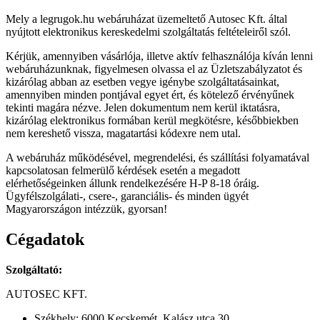
Mely a legrugok.hu webáruházat üzemeltető Autosec Kft. által
nyújtott elektronikus kereskedelmi szolgáltatás feltételeiről szól.
Kérjük, amennyiben vásárlója, illetve aktív felhasználója kíván lenni
webáruházunknak, figyelmesen olvassa el az Üzletszabályzatot és
kizárólag abban az esetben vegye igénybe szolgáltatásainkat,
amennyiben minden pontjával egyet ért, és kötelező érvényűnek
tekinti magára nézve. Jelen dokumentum nem kerül iktatásra,
kizárólag elektronikus formában kerül megkötésre, későbbiekben
nem kereshető vissza, magatartási kódexre nem utal.
A webáruház működésével, megrendelési, és szállítási folyamatával
kapcsolatosan felmerülő kérdések esetén a megadott
elérhetőségeinken állunk rendelkezésére H-P 8-18 óráig.
Ügyfélszolgálati-, csere-, garanciális- és minden ügyét
Magyarországon intézzük, gyorsan!
Cégadatok
Szolgáltató:
AUTOSEC KFT.
Székhely: 6000 Kecskemét, Kalász utca 30.