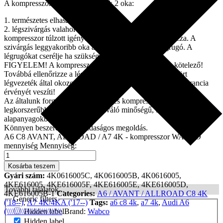
A kompresszor meghibásodásának 2 oka:
1. természetes elhasználódás
2. légszivárgás valahol a légrugózási rendszerben, mely a
kompresszor túlzott igénybevételét, illetve leégését okozza. A
szivárgás leggyakoribb oka az elöregedett/lyukas légrugó. A
légrugókat cserélje ha szükséges!
FIGYELEM! A kompresszor cseréjekor a relé cseréje kötelező!
Továbbá ellenőrizze a légvezetéket, mert a lyukas, megtört
légvezeték által okozott kompresszor túlterhelés esetén a garancia
érvényét veszíti!
Az általunk forgalmazott légrugók és kompresszorok a
legkorszerűbb technológiával, kiváló minőségű, tartós
alapanyagokból készülnek.
Könnyen beszerelhető, gazdaságos megoldás.
A6 C8 AVANT, ALLROAD / A7 4K - kompresszor WABCO
mennyiség
Mennyiség:
Kosárba teszem
Gyári szám:
4K0616005C, 4K0616005B, 4K0616005,
4KE616005, 4KE616005F, 4KE616005E, 4KE616005D,
További találatok...
4KE616005B-1
Categories:
A6 / AVANT / ALLROAD C8 4K
Generic filters
('18--)
,
A7 4K/4KA ('17--)
Tags:
a6 c8 4k
,
a7 4k
,
Audi A6
(\\\\\\\\\\\\\\\\\\\\\\\\\\\\
Brand:
Wabco
Hidden label
Hidden label