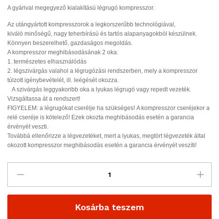
A gyárival megegyező kialakítású légrugó kompresszor.
Az utángyártott kompresszorok a legkorszerűbb technológiával,
kiváló minőségű, nagy teherbírású és tartós alapanyagokból készülnek.
Könnyen beszerelhető, gazdaságos megoldás.
A kompresszor meghibásodásának 2 oka:
1. természetes elhasználódás
2. légszivárgás valahol a légrugózási rendszerben, mely a kompresszor
túlzott igénybevételét, ill. leégését okozza.
A szivárgás leggyakoribb oka a lyukas légrugó vagy repedt vezeték.
Vizsgáltassa át a rendszert!
FIGYELEM: a légrugókat cserélje ha szükséges! A kompresszor cseréjekor a
relé cseréje is kötelező! Ezek okozta meghibásodás esetén a garancia
érvényét veszti.
Továbbá ellenőrizze a légvezetéket, mert a lyukas, megtört légvezeték által
okozott kompresszor meghibásodás esetén a garancia érvényét veszíti!
Kosárba teszem