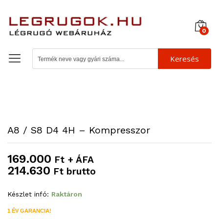
0
Keresés
A8 / S8 D4 4H – Kompresszor
169.000
Ft + ÁFA
214.630
Ft brutto
Készlet infó:
Raktáron
1 ÉV GARANCIA!