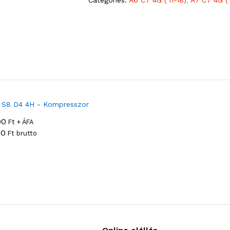
00
Ft + ÁFA
30
Ft brutto