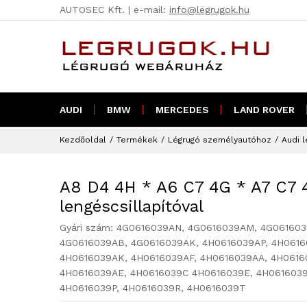
AUTOSEC Kft. | e-mail:
info@legrugok.hu
A8 D4 4H * A6 C7 4G * A7 C7 
AUDI
BMW
MERCEDES
LAND ROVER
Kezdőoldal
/
Termékek
/
Légrugó személyautóhoz
/
Audi l
A8 D4 4H * A6 C7 4G * A7 C7 
lengéscsillapítóval
Gyári szám:
4G0616039AN, 4G0616039AM, 4G061603
4G0616039AB, 4G0616039AK, 4H0616039AP, 4H0616
4H0616039AK, 4H0616039AF, 4H0616039AA, 4H0616
4H0616039AE, 4H0616039C 4H0616039E, 4H0616039
4H0616039P, 4H0616039R, 4H0616039T