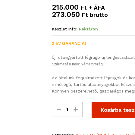
215.000
Ft + ÁFA
273.050
Ft brutto
Készlet infó:
Raktáron
2 ÉV GARANCIA!
Új, utángyártott légrugó új lengéscsillapí
Származási hely: Németország
Az általunk forgalmazott légrugók és ko
minőségű, tartós alapanyagokból készül
Könnyen beszerelhető, gazdaságos mego
Kosárba tes
Categories:
A6 C7 4G ('11-18)
,
A7 C7 4G ('