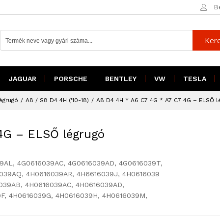
215
B
27
Ker
4G - ELSŐ légrugó lengéscsillapítóval
JAGUAR
PORSCHE
BENTLEY
VW
TESLA
égrugó
/
A8 / S8 D4 4H ('10-18)
/
A8 D4 4H * A6 C7 4G * A7 C7 4G – ELSŐ lé
4G – ELSŐ légrugó
9AL, 4G0616039AC, 4G0616039AD, 4G0616039T,
039AQ, 4H0616039AR, 4H6616039J, 4H0616039
039AB, 4H0616039AC, 4H0616039AD,
F, 4H0616039G, 4H0616039H, 4H0616039M,