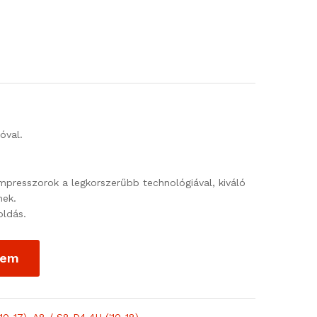
tóval.
mpresszorok a legkorszerűbb technológiával, kiváló
nek.
ldás.
zem
10-17)
,
A8 / S8 D4 4H ('10-18)