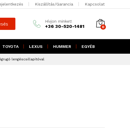
.000
Ft + ÁFA
ejelentkezés
Kiszállítás/Garancia
Kapcsolat
Kosárba teszem
3.050
Ft brutto
Hívjon minket!
esés
+36 30-520-1481
0
TOYOTA
LEXUS
HUMMER
EGYÉB
grugó lengéscsillapítóval