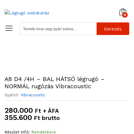
0
Keresés
A8 D4 /4H – BAL HÁTSÓ légrugó –
NORMÁL rugózás Vibracoustic
Gyártó:
Vibracoustic
280.000
Ft + ÁFA
355.600
Ft brutto
Készlet infó:
Rendelésre