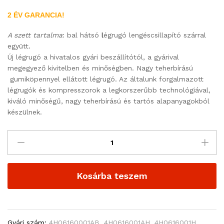
2 ÉV GARANCIA!
A szett tartalma
: bal hátsó
l
égrugó lengéscsillapító szárral
együtt.
Új légrugó a hivatalos gyári beszállítótól, a gyárival
megegyező kivitelben és minőségben. Nagy teherbírású
gumiköpennyel ellátott légrugó. Az általunk forgalmazott
légrugók és kompresszorok a legkorszerűbb technológiával,
kiváló minőségű, nagy teherbírású és tartós alapanyagokból
készülnek.
Kosárba teszem
Gyári szám:
4H06160001AB, 4H0616001AH, 4H0616001H,