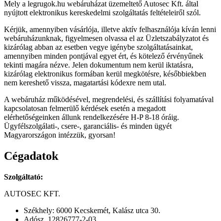
Mely a legrugok.hu webáruházat üzemeltető Autosec Kft. által
nyújtott elektronikus kereskedelmi szolgáltatás feltételeiről szól.
Kérjük, amennyiben vásárlója, illetve aktív felhasználója kíván lenni
webáruházunknak, figyelmesen olvassa el az Üzletszabályzatot és
kizárólag abban az esetben vegye igénybe szolgáltatásainkat,
amennyiben minden pontjával egyet ért, és kötelező érvényűnek
tekinti magára nézve. Jelen dokumentum nem kerül iktatásra,
kizárólag elektronikus formában kerül megkötésre, későbbiekben
nem kereshető vissza, magatartási kódexre nem utal.
A webáruház működésével, megrendelési, és szállítási folyamatával
kapcsolatosan felmerülő kérdések esetén a megadott
elérhetőségeinken állunk rendelkezésére H-P 8-18 óráig.
Ügyfélszolgálati-, csere-, garanciális- és minden ügyét
Magyarországon intézzük, gyorsan!
Cégadatok
Szolgáltató:
AUTOSEC KFT.
Székhely: 6000 Kecskemét, Kalász utca 30.
Adósz. 12826777-2-03