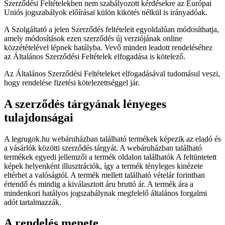
Szerződési Feltételekben nem szabályozott kérdésekre az Európai
Uniós jogszabályok előírásai külön kikötés nélkül is irányadóak.
A Szolgáltató a jelen Szerződés feltételeit egyoldalúan módosíthatja,
amely módosítások ezen szerződés új verziójának online
közzétételével lépnek hatályba. Vevő minden leadott rendeléséhez
az Általános Szerződési Feltételek elfogadása is kötelező.
Az Általános Szerződési Feltételeket elfogadásával tudomásul veszi,
hogy rendelése fizetési kötelezettséggel jár.
A szerződés tárgyának lényeges
tulajdonságai
A legrugok.hu webáruházban található termékek képezik az eladó és
a vásárlók közötti szerződés tárgyát. A webáruházban található
termékek egyedi jellemzői a termék oldalon találhatók A feltüntetett
képek helyenként illusztrációk, így a termék tényleges kinézete
eltérhet a valóságtól. A termék mellett található vételár forintban
értendő és mindig a kiválasztott áru bruttó ár. A termék ára a
mindenkori hatályos jogszabálynak megfelelő általános forgalmi
adót tartalmazzák.
A rendelés menete