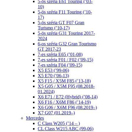
5-ös széria E61 Touring (’03-
10)
5-ös széria F11 Touring (’10-
17)
5-ös széria GT F07 Gran
Turismo (’10-17)
5-ös széria G31 Touring 2017-
2024
6-os széria G32 Gran Tourismo
GT 2017-23
7-es széria E65 (’01-08)
7-es széria F01 / F02 (’09-15)
7-es széria F04 (’09-15)
X5 E53 (’99-06)
X5 E70 (’06-13)
X5 F15 / X5M F85 (’13-18)
X5 G05 / X5M F95 (08.2018-
01.2024)
X6 E71 / E72 (Hybrid) (’08-14)
X6 F16 / X6M F86 (’14-19)
X6 G06 / X6M F96 (08.2019–)
X7 G07 (01.2019–)
Mercedes
C Class W205 (’14 – )
CL Class W215 ABC (99-06)