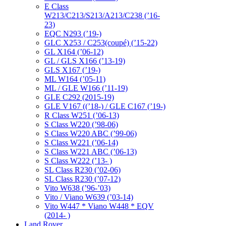
E Class
W213/C213/S213/A213/C238 (’16-
23)
EQC N293 (’19-)
GLC X253 / C253(coupé) (’15-22)
GL X164 (’06-12)
GL / GLS X166 (’13-19)
GLS X167 (’19-)
ML W164 (’05-11)
ML / GLE W166 (’11-19)
GLE C292 (2015-19)
GLE V167 ((’18-) / GLE C167 (’19-)
R Class W251 (’06-13)
S Class W220 (’98-06)
S Class W220 ABC (’99-06)
S Class W221 (’06-14)
S Class W221 ABC (’06-13)
S Class W222 (’13- )
SL Class R230 (’02-06)
SL Class R230 (’07-12)
Vito W638 (’96-’03)
Vito / Viano W639 (’03-14)
Vito W447 * Viano W448 * EQV
(2014- )
Land Rover