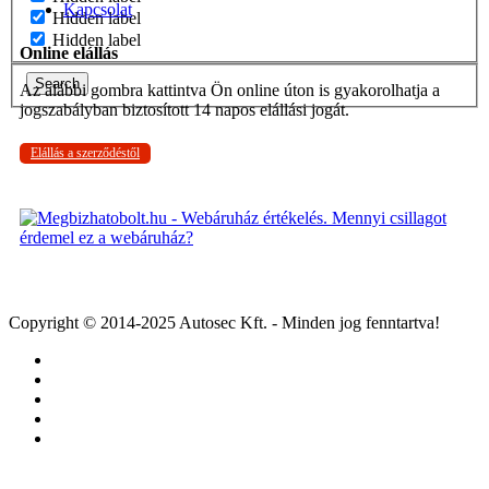
Kapcsolat
Hidden label
Hidden label
Online elállás
Search
Az alábbi gombra kattintva Ön online úton is gyakorolhatja a
jogszabályban biztosított 14 napos elállási jogát.
Elállás a szerződéstől
Copyright © 2014-2025 Autosec Kft. - Minden jog fenntartva!