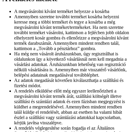
A megvásárolni kívánt terméket helyezze a kosárba
Amennyiben szeretne további terméket kosárba helyezni
keresse meg a többi terméket és tegye a kosárba a még
megvásárolni kívánt terméket/termékeket. Ha nem szeretne
további terméket vásárolni, kattintson a fejlécben jobb oldalon
elhelyezett kosár gombra és ellenőrizze a megvásárolni kívánt
termék darabszámát. Amennyiben mindent rendben talál,
kattintson a „Tovább a pénztárhoz” gombra.
Ha még nem vásárolt áruházunkban, úgy regisztrálhat is
oldalunkon így a következő vásárlásnál nem kell megadnia a
vásárlási adatokat. Áruházunkban lehetőség van regisztráció
nélküli vásárlására is. Amennyiben már visszatérő vásárlónk,
belépési adatainak megadásával továbbléphet.
Az adatok megadását követően kiválaszthatja a szállítási és
fizetési módot.
A rendelés elküldése előtt még egyszer leellenőrizheti a
megvásárolni kívánt termék árát, szállítási költségét illetve
szállítási és számlázi adatok és ezen fázisban megjegyzést is
küldhet a megrendelésével. Amennyiben mindent rendben
talál küldje el rendelését, abban az esetben ha valami hibát
észlel a szállítási vagy számlázási adatokkal kapcsolatban,
kérjük javítsa visszalépve.
A rendelés véglegesítése során fogadja el az Általános