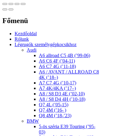
Főmenü
Kezdőoldal
Rólunk
Légrugók személygépkocsikhoz
Audi
A6 allroad C5 4B (’99-06)
A6 C6 4F (’04-11)
A6 C7 4G (’11-18)
A6 / AVANT / ALLROAD C8
4K (’18–)
A7 C7 4G (’10-17)
A7 4K/4KA (’17–)
A8 / S8 D3 4E (’02-10)
A8 / S8 D4 4H (’10-18)
Q7 4L (’05-15)
Q7 4M (’16- )
Q8 4M (’18-’23)
BMW
5-ös széria E39 Touring (’95-
03)