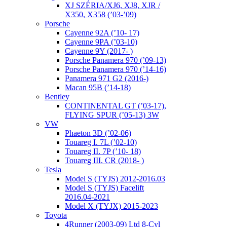
XJ SZÉRIA/XJ6, XJ8, XJR /
X350, X358 (’03-’09)
Porsche
Cayenne 92A (’10- 17)
Cayenne 9PA (’03-10)
Cayenne 9Y (2017- )
Porsche Panamera 970 (’09-13)
Porsche Panamera 970 (’14-16)
Panamera 971 G2 (2016-)
Macan 95B (’14-18)
Bentley
CONTINENTAL GT (’03-17),
FLYING SPUR (’05-13) 3W
VW
Phaeton 3D (’02-06)
Touareg I. 7L (’02-10)
Touareg II. 7P (’10- 18)
Touareg III. CR (2018- )
Tesla
Model S (TYJS) 2012-2016.03
Model S (TYJS) Facelift
2016.04-2021
Model X (TYJX) 2015-2023
Toyota
4Runner (2003-09) Ltd 8-Cyl