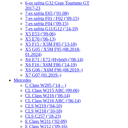
6-os széria G32 Gran Tourismo GT
2017-23
7-es széria E65 (’01-08)
7-es széria F01 / F02 (’09-15)
7-es széria F04 (’09-15)
7-es széria G11/G12 (’14-19)
X5 E53 (’99-06)
X5 E70 (’06-13)
X5 F15 / X5M F85 (’13-18)
X5 G05 / X5M F95 (08.2018-
01.2024)
X6 E71 / E72 (Hybrid) (’08-14)
X6 F16 / X6M F86 (’14-19)
X6 G06 / X6M F96 (08.2019–)
X7 G07 (01.2019–)
Mercedes
C Class W205 (’14 – )
CL Class W215 ABC (99-06)
CL Class W216 (’06-14)
CL Class W216 ABC (’06-14)
CLS W219 (’04-10)
CLS W218 (’10-18)
CLS C257 (’18-23)
E Class W211 (’02-09)
E Class W212 (’09-16)