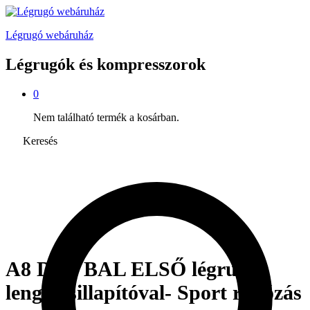
Légrugó webáruház
Légrugók és kompresszorok
0
Nem található termék a kosárban.
Keresés
A8 D3 – BAL ELSŐ légrugó
lengéscsillapítóval- Sport rugózás