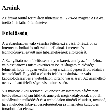
Áraink
Az árakat bruttó forint áron tűntettük fel, 27%-os magyar ÁFA-val
(nettó ár is látható feltűntetve.
Felelősség
A webáruházban való vásárlás feltételezi a vásárló részéről az
Internet technikai és műszaki korlátainak ismeretét és a
technológiával együtt járó hibalehetőségek elfogadását.
A Szolgáltató nem felelős semmilyen kárért, amely az áruházhoz
való csatlakozás miatt következett be. A látogató felelőssége
felmérni, hogy hogyan védheti meg a számítógépén tárolt adatait a
behatolóktól. Egyedül a vásárló felelős az áruházhoz való
kapcsolódásáért és a weboldalon történő vásárlásért. Az üzemeltető
nem vonható felelősségre vis maior esetén.
Vis maiornak kell tekinteni különösen az internetes hálózatban
bekövetkezett olyan hibákat, amelyek megakadályozzák a portál
akadálytalan működését és a weboldalon történő vásárlást, továbbá,
ha a működési hibával összefüggésben az Interneten küldött és
fogadott adat elveszik.