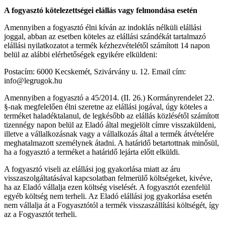
A fogyasztó kötelezettségei elállás vagy felmondása esetén
Amennyiben a fogyasztó élni kíván az indoklás nélküli elállási
joggal, abban az esetben köteles az elállási szándékát tartalmazó
elállási nyilatkozatot a termék kézhezvételétől számított 14 napon
belül az alábbi elérhetőségek egyikére elküldeni:
Postacím: 6000 Kecskemét, Szivárvány u. 12. Email cím:
info@legrugok.hu
Amennyiben a fogyasztó a 45/2014. (II. 26.) Kormányrendelet 22.
§-nak megfelelően élni szeretne az elállási jogával, úgy köteles a
terméket haladéktalanul, de legkésőbb az elállás közlésétől számított
tizennégy napon belül az Eladó által megjelölt címre visszaküldeni,
illetve a vállalkozásnak vagy a vállalkozás által a termék átvételére
meghatalmazott személynek átadni. A határidő betartottnak minősül,
ha a fogyasztó a terméket a határidő lejárta előtt elküldi.
A fogyasztó viseli az elállási jog gyakorlása miatt az áru
visszaszolgáltatásával kapcsolatban felmerülő költségeket, kivéve,
ha az Eladó vállalja ezen költség viselését. A fogyasztót ezenfelül
egyéb költség nem terheli. Az Eladó elállási jog gyakorlása esetén
nem vállalja át a Fogyasztótól a termék visszaszállítási költségét, így
az a Fogyasztót terheli.