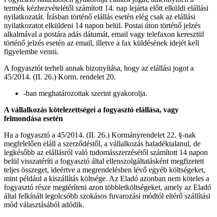
termék kézhezvételétől számított 14. nap lejárta előtt elküldi elállási
nyilatkozatát. Írásban történő elállás esetén elég csak az elállási
nyilatkozatot elküldeni 14 napon belül. Postai úton történő jelzés
alkalmával a postára adás dátumát, email vagy telefaxon keresztül
történő jelzés esetén az email, illetve a fax küldésének idejét kell
figyelembe venni.
A fogyasztót terheli annak bizonyítása, hogy az elállási jogot a
45/2014. (II. 26.) Korm. rendelet 20.
-ban meghatározottak szerint gyakorolja.
A vállalkozás kötelezettségei a fogyasztó elállása, vagy
felmondása esetén
Ha a fogyasztó a 45/2014. (II. 26.) Kormányrendelet 22. §-nak
megfelelően eláll a szerződéstől, a vállalkozás haladéktalanul, de
legkésőbb az elállásról való tudomásszerzésétől számított 14 napon
belül visszatéríti a fogyasztó által ellenszolgáltatásként megfizetett
teljes összeget, ideértve a megrendelésben lévő egyéb költségeket,
mint például a kiszállítás költsége. Az Eladó azonban nem köteles a
fogyasztó része megtéríteni azon többletköltségeket, amely az Eladó
által felkínált legolcsóbb szokásos fuvarozási módtól eltérő szállítási
mód választásából adódik.