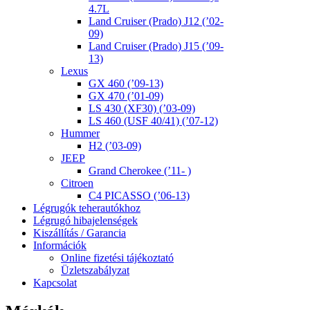
4.7L
Land Cruiser (Prado) J12 (’02-
09)
Land Cruiser (Prado) J15 (’09-
13)
Lexus
GX 460 (’09-13)
GX 470 (’01-09)
LS 430 (XF30) (’03-09)
LS 460 (USF 40/41) (’07-12)
Hummer
H2 (’03-09)
JEEP
Grand Cherokee (’11- )
Citroen
C4 PICASSO (’06-13)
Légrugók teherautókhoz
Légrugó hibajelenségek
Kiszállítás / Garancia
Információk
Online fizetési tájékoztató
Üzletszabályzat
Kapcsolat