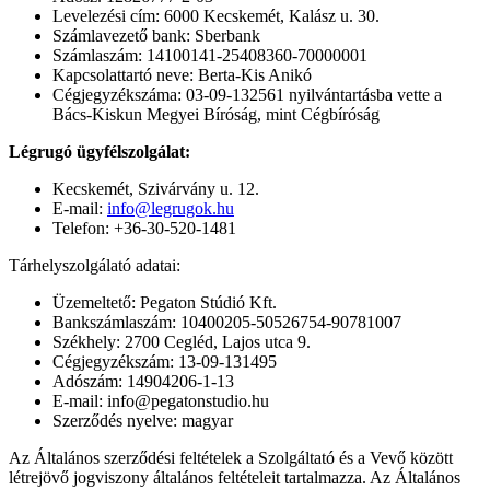
Levelezési cím: 6000 Kecskemét, Kalász u. 30.
Számlavezető bank: Sberbank
Számlaszám: 14100141-25408360-70000001
Kapcsolattartó neve: Berta-Kis Anikó
Cégjegyzékszáma: 03-09-132561 nyilvántartásba vette a
Bács-Kiskun Megyei Bíróság, mint Cégbíróság
Légrugó ügyfélszolgálat:
Kecskemét, Szivárvány u. 12.
E-mail:
info@legrugok.hu
Telefon: +36-30-520-1481
Tárhelyszolgálató adatai:
Üzemeltető: Pegaton Stúdió Kft.
Bankszámlaszám: 10400205-50526754-90781007
Székhely: 2700 Cegléd, Lajos utca 9.
Cégjegyzékszám: 13-09-131495
Adószám: 14904206-1-13
E-mail: info@pegatonstudio.hu
Szerződés nyelve: magyar
Az Általános szerződési feltételek a Szolgáltató és a Vevő között
létrejövő jogviszony általános feltételeit tartalmazza. Az Általános