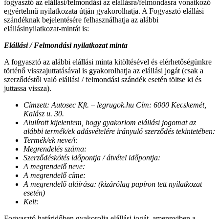
fogyasztó az elállási/felmondási az elállásra/felmondásra vonatkozó
egyértelmű nyilatkozata útján gyakorolhatja. A Fogyasztó elállási
szándéknak bejelentésére felhasználhatja az alábbi
elállásinyilatkozat-mintát is:
Elállási / Felmondási nyilatkozat minta
A fogyasztó az alábbi elállási minta kitöltésével és elérhetőségünkre
történő visszajuttatásával is gyakorolhatja az elállási jogát (csak a
szerződéstől való elállási / felmondási szándék esetén töltse ki és
juttassa vissza).
Címzett: Autosec Kft. – legrugok.hu Cím: 6000 Kecskemét,
Kalász u. 30.
Alulírott kijelentem, hogy gyakorlom elállási jogomat az
alábbi termék/ek adásvételére irányuló szerződés tekintetében:
Termék/ek neve/i:
Megrendelés száma:
Szerződéskötés időpontja / átvétel időpontja:
A megrendelő neve:
A megrendelő címe:
A megrendelő aláírása: (kizárólag papíron tett nyilatkozat
esetén)
Kelt:
Fogyasztó határidőben gyakorolja elállási jogát, amennyiben a