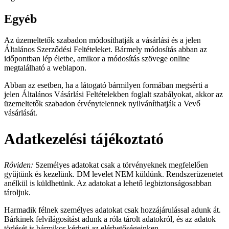
Egyéb
Az üzemeltetők szabadon módosíthatják a vásárlási és a jelen
Általános Szerződési Feltételeket. Bármely módosítás abban az
időpontban lép életbe, amikor a módosítás szövege online
megtalálható a weblapon.
Abban az esetben, ha a látogató bármilyen formában megsérti a
jelen Általános Vásárlási Feltételekben foglalt szabályokat, akkor az
üzemeltetők szabadon érvénytelennek nyilváníthatják a Vevő
vásárlását.
Adatkezelési tájékoztató
Röviden:
Személyes adatokat csak a törvényeknek megfelelően
gyűjtünk és kezelünk. DM levelet NEM küldünk. Rendszerüzenetet
anélkül is küldhetünk. Az adatokat a lehető legbiztonságosabban
tároljuk.
Harmadik félnek személyes adatokat csak hozzájárulással adunk át.
Bárkinek felvilágosítást adunk a róla tárolt adatokról, és az adatok
törlését is bármikor kérheti az elérhetőségeinken.