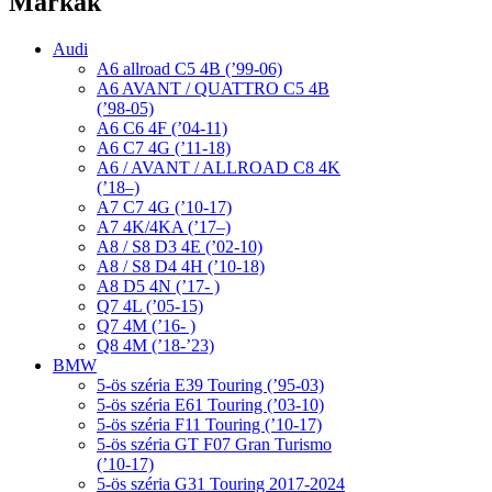
Márkák
Audi
A6 allroad C5 4B (’99-06)
A6 AVANT / QUATTRO C5 4B
(’98-05)
A6 C6 4F (’04-11)
A6 C7 4G (’11-18)
A6 / AVANT / ALLROAD C8 4K
(’18–)
A7 C7 4G (’10-17)
A7 4K/4KA (’17–)
A8 / S8 D3 4E (’02-10)
A8 / S8 D4 4H (’10-18)
A8 D5 4N (’17- )
Q7 4L (’05-15)
Q7 4M (’16- )
Q8 4M (’18-’23)
BMW
5-ös széria E39 Touring (’95-03)
5-ös széria E61 Touring (’03-10)
5-ös széria F11 Touring (’10-17)
5-ös széria GT F07 Gran Turismo
(’10-17)
5-ös széria G31 Touring 2017-2024