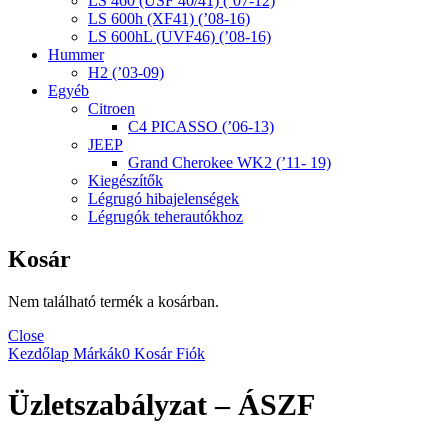
LS 460 (USF 40/41) (’07-12)
LS 600h (XF41) (’08-16)
LS 600hL (UVF46) (’08-16)
Hummer
H2 (’03-09)
Egyéb
Citroen
C4 PICASSO (’06-13)
JEEP
Grand Cherokee WK2 (’11- 19)
Kiegészítők
Légrugó hibajelenségek
Légrugók teherautókhoz
Kosár
Nem található termék a kosárban.
Close
Kezdőlap
Márkák
0
Kosár
Fiók
Üzletszabályzat – ÁSZF