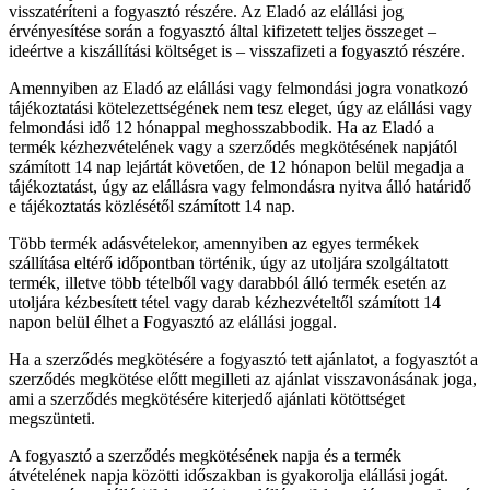
visszatéríteni a fogyasztó részére. Az Eladó az elállási jog
érvényesítése során a fogyasztó által kifizetett teljes összeget –
ideértve a kiszállítási költséget is – visszafizeti a fogyasztó részére.
Amennyiben az Eladó az elállási vagy felmondási jogra vonatkozó
tájékoztatási kötelezettségének nem tesz eleget, úgy az elállási vagy
felmondási idő 12 hónappal meghosszabbodik. Ha az Eladó a
termék kézhezvételének vagy a szerződés megkötésének napjától
számított 14 nap lejártát követően, de 12 hónapon belül megadja a
tájékoztatást, úgy az elállásra vagy felmondásra nyitva álló határidő
e tájékoztatás közlésétől számított 14 nap.
Több termék adásvételekor, amennyiben az egyes termékek
szállítása eltérő időpontban történik, úgy az utoljára szolgáltatott
termék, illetve több tételből vagy darabból álló termék esetén az
utoljára kézbesített tétel vagy darab kézhezvételtől számított 14
napon belül élhet a Fogyasztó az elállási joggal.
Ha a szerződés megkötésére a fogyasztó tett ajánlatot, a fogyasztót a
szerződés megkötése előtt megilleti az ajánlat visszavonásának joga,
ami a szerződés megkötésére kiterjedő ajánlati kötöttséget
megszünteti.
A fogyasztó a szerződés megkötésének napja és a termék
átvételének napja közötti időszakban is gyakorolja elállási jogát.