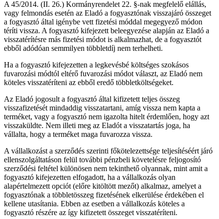
A 45/2014. (II. 26.) Kormányrendelet 22. §-nak megfelelő elállás,
vagy felmondás esetén az Eladó a fogyasztónak visszajáró összeget
a fogyasztó által igénybe vett fizetési móddal megegyező módon
téríti vissza. A fogyasztó kifejezett beleegyezése alapján az Eladó a
visszatérítésre más fizetési módot is alkalmazhat, de a fogyasztót
ebből adódóan semmilyen többletdíj nem terhelheti.
Ha a fogyasztó kifejezetten a legkevésbé költséges szokásos
fuvarozási módtól eltérő fuvarozási módot választ, az Eladó nem
köteles visszatéríteni az ebből eredő többletköltségeket.
Az Eladó jogosult a fogyasztó által kifizetett teljes összeg
visszafizetését mindaddig visszatartani, amíg vissza nem kapta a
terméket, vagy a fogyasztó nem igazolta hitelt érdemlően, hogy azt
visszaküldte. Nem illeti meg az Eladót a visszatartás joga, ha
vállalta, hogy a terméket maga fuvarozza vissza.
A vállalkozást a szerződés szerinti főkötelezettsége teljesítéséért járó
ellenszolgáltatáson felül további pénzbeli követelésre feljogosító
szerződési feltétel különösen nem tekinthető olyannak, mint amit a
fogyasztó kifejezetten elfogadott, ha a vállalkozás olyan
alapértelmezett opciót (előre kitöltött mezőt) alkalmaz, amelyet a
fogyasztónak a többletösszeg fizetésének elkerülése érdekében el
kellene utasítania. Ebben az esetben a vállalkozás köteles a
fogyasztó részére az így kifizetett összeget visszatéríteni.