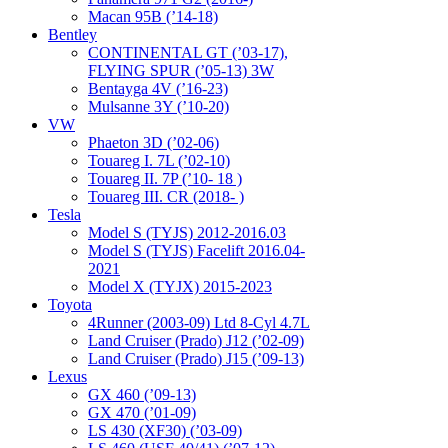
Macan 95B (’14-18)
Bentley
CONTINENTAL GT (’03-17),
FLYING SPUR (’05-13) 3W
Bentayga 4V (’16-23)
Mulsanne 3Y (’10-20)
VW
Phaeton 3D (’02-06)
Touareg I. 7L (’02-10)
Touareg II. 7P (’10- 18 )
Touareg III. CR (2018- )
Tesla
Model S (TYJS) 2012-2016.03
Model S (TYJS) Facelift 2016.04-
2021
Model X (TYJX) 2015-2023
Toyota
4Runner (2003-09) Ltd 8-Cyl 4.7L
Land Cruiser (Prado) J12 (’02-09)
Land Cruiser (Prado) J15 (’09-13)
Lexus
GX 460 (’09-13)
GX 470 (’01-09)
LS 430 (XF30) (’03-09)