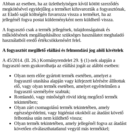
Abban az esetben, ha az üzlethelyiségen kívül kötött szerződés
megkötésével egyidejűleg a terméket kifuvarozták a fogyasztónak,
az Eladó saját költségén fuvarozza vissza a terméket, ha az
jellegénél fogva postai küldeményként nem küldhető vissza.
A fogyasztó csak a termék jellegének, tulajdonságainak és
működésének megállapításához szükséges használatot meghaladó
használatból eredő értékcsökkenésért felel.
A fogyasztót megillető elállási és felmondási jog alóli kivételek
A 45/2014. (II. 26.) Kormányrendelet 29. § (1)-nek alapján a
fogyasztó nem gyakorolhatja az elállási jogát az alábbi esetben:
Olyan nem előre gyártott termék esetében, amelyet a
fogyasztó utasítása alapján vagy kifejezett kérésére állítottak
elő, vagy olyan termék esetében, amelyet egyértelműen a
fogyasztó személyére szabtak;
Romlandó, vagy minőségét rövid ideig megőrző termék
tekintetében;
Olyan zárt csomagolású termék tekintetében, amely
egészségvédelmi, vagy higiéniai okokból az átadást követő
felbontása után nem küldhető vissza;
Olyan termék tekintetében, amely jellegénél fogva az átadást
követően elválaszthatatlanul vegyül más termékkel;