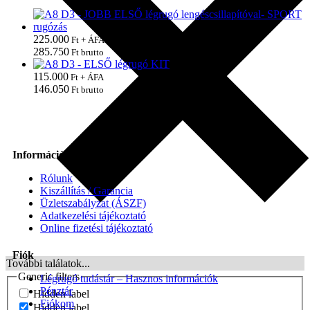
225.000
Ft + ÁFA
285.750
Ft brutto
115.000
Ft + ÁFA
146.050
Ft brutto
Információk
Rólunk
Kiszállítás / Garancia
Üzletszabályzat (ÁSZF)
Adatkezelési tájékoztató
Online fizetési tájékoztató
Fiók
További találatok...
Generic filters
Légrugó tudástár – Hasznos információk
Pénztár
Hidden label
Fiókom
Hidden label