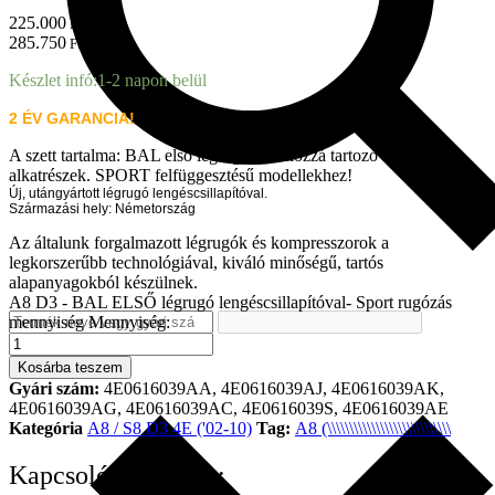
225.000
Ft + ÁFA
285.750
Ft brutto
Készlet infó:
1-2 napon belül
2 ÉV GARANCIA!
A szett tartalm
a: BAL első légrugó és a hozzá tartozó szerelési
alkatrészek. SPORT felfüggesztésű modellekhez!
Új, utángyártott légrugó lengéscsillapítóval.
Származási hely: Németország
Az általunk forgalmazott légrugók és kompresszorok a
legkorszerűbb technológiával, kiváló minőségű, tartós
alapanyagokból készülnek.
A8 D3 - BAL ELSŐ légrugó lengéscsillapítóval- Sport rugózás
mennyiség
Mennyiség:
Kosárba teszem
Gyári szám:
4E0616039AA, 4E0616039AJ, 4E0616039AK,
4E0616039AG, 4E0616039AC, 4E0616039S, 4E0616039AE
Kategória
A8 / S8 D3 4E ('02-10)
Tag:
A8 (\\\\\\\\\\\\\\\\\\\\\\\\\\\\
Kapcsolódó termék: