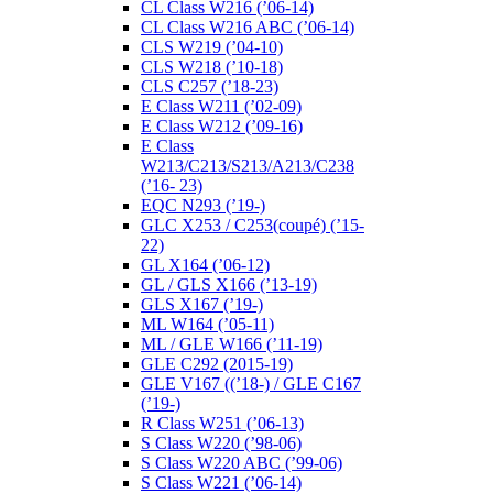
CL Class W216 (’06-14)
CL Class W216 ABC (’06-14)
CLS W219 (’04-10)
CLS W218 (’10-18)
CLS C257 (’18-23)
E Class W211 (’02-09)
E Class W212 (’09-16)
E Class
W213/C213/S213/A213/C238
(’16- 23)
EQC N293 (’19-)
GLC X253 / C253(coupé) (’15-
22)
GL X164 (’06-12)
GL / GLS X166 (’13-19)
GLS X167 (’19-)
ML W164 (’05-11)
ML / GLE W166 (’11-19)
GLE C292 (2015-19)
GLE V167 ((’18-) / GLE C167
(’19-)
R Class W251 (’06-13)
S Class W220 (’98-06)
S Class W220 ABC (’99-06)
S Class W221 (’06-14)