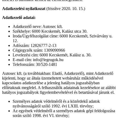
Adatkezelési nyilatkozat
(frissítve 2020. 10. 15.)
Adatkezelő adatai:
Adatkezelő neve: Autosec kft.
Székhelye: 6000 Kecskemét, Kalász utca 30.
Iroda/Ügyfélszolgálat címe: 6000 Kecskemét, Szivárvány u.
12.
Adószám: 12826777-2-13
Cégjegyzék szám: 1309090966
Levelezési cím: 6000 Kecskemét, Kalász u. 30.
E-mail cím: info@legrugok.hu
Telefonszám: 30/520-1481
Autosec kft. (a továbbiakban: Eladó, Adatkezelő), mint Adatkezelő
kijelenti, hogy az általa üzemeltetett webáruház működésével
kapcsolatos adatkezelése a jelenleg hatályos jogszabályban
előírtaknak megfelel. A felhasználók adatainak kezelésekor az alábbi
hatályos jogszabályok figyelembevételével és betartásával járunk el.
Személyes adatok védelméről és a közérdekű adatok
nyilvánosságáról szóló 1992. évi LXIII. törvény;
Az egyének védelméről a személyes adatok gépi feldolgozása
során szóló 1998. évi VI. törvény;