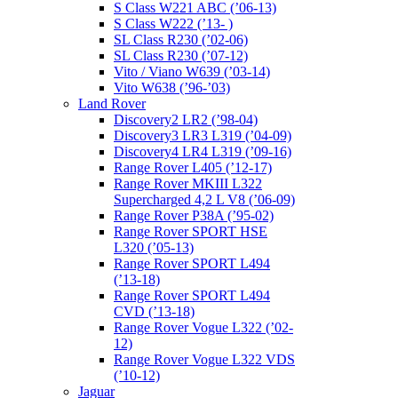
S Class W221 ABC (’06-13)
S Class W222 (’13- )
SL Class R230 (’02-06)
SL Class R230 (’07-12)
Vito / Viano W639 (’03-14)
Vito W638 (’96-’03)
Land Rover
Discovery2 LR2 (’98-04)
Discovery3 LR3 L319 (’04-09)
Discovery4 LR4 L319 (’09-16)
Range Rover L405 (’12-17)
Range Rover MKIII L322
Supercharged 4,2 L V8 (’06-09)
Range Rover P38A (’95-02)
Range Rover SPORT HSE
L320 (’05-13)
Range Rover SPORT L494
(’13-18)
Range Rover SPORT L494
CVD (’13-18)
Range Rover Vogue L322 (’02-
12)
Range Rover Vogue L322 VDS
(’10-12)
Jaguar