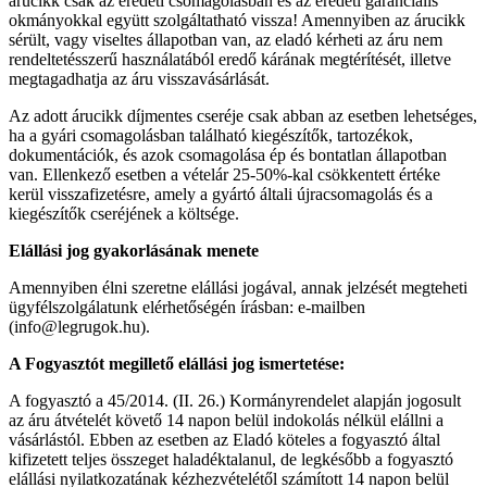
árucikk csak az eredeti csomagolásban és az eredeti garanciális
okmányokkal együtt szolgáltatható vissza! Amennyiben az árucikk
sérült, vagy viseltes állapotban van, az eladó kérheti az áru nem
rendeltetésszerű használatából eredő kárának megtérítését, illetve
megtagadhatja az áru visszavásárlását.
Az adott árucikk díjmentes cseréje csak abban az esetben lehetséges,
ha a gyári csomagolásban található kiegészítők, tartozékok,
dokumentációk, és azok csomagolása ép és bontatlan állapotban
van. Ellenkező esetben a vételár 25-50%-kal csökkentett értéke
kerül visszafizetésre, amely a gyártó általi újracsomagolás és a
kiegészítők cseréjének a költsége.
Elállási jog gyakorlásának menete
Amennyiben élni szeretne elállási jogával, annak jelzését megteheti
ügyfélszolgálatunk elérhetőségén írásban: e-mailben
(info@legrugok.hu).
A Fogyasztót megillető elállási jog ismertetése:
A fogyasztó a 45/2014. (II. 26.) Kormányrendelet alapján jogosult
az áru átvételét követő 14 napon belül indokolás nélkül elállni a
vásárlástól. Ebben az esetben az Eladó köteles a fogyasztó által
kifizetett teljes összeget haladéktalanul, de legkésőbb a fogyasztó
elállási nyilatkozatának kézhezvételétől számított 14 napon belül