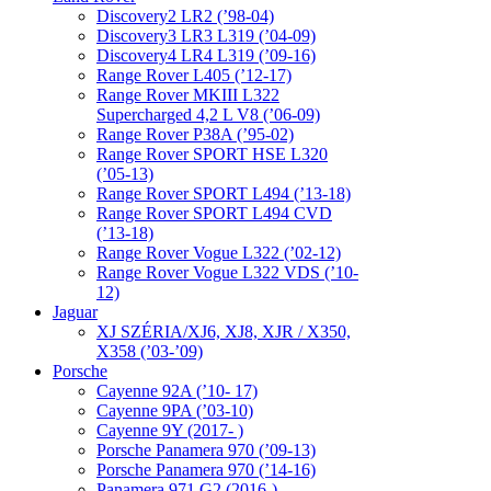
Discovery2 LR2 (’98-04)
Discovery3 LR3 L319 (’04-09)
Discovery4 LR4 L319 (’09-16)
Range Rover L405 (’12-17)
Range Rover MKIII L322
Supercharged 4,2 L V8 (’06-09)
Range Rover P38A (’95-02)
Range Rover SPORT HSE L320
(’05-13)
Range Rover SPORT L494 (’13-18)
Range Rover SPORT L494 CVD
(’13-18)
Range Rover Vogue L322 (’02-12)
Range Rover Vogue L322 VDS (’10-
12)
Jaguar
XJ SZÉRIA/XJ6, XJ8, XJR / X350,
X358 (’03-’09)
Porsche
Cayenne 92A (’10- 17)
Cayenne 9PA (’03-10)
Cayenne 9Y (2017- )
Porsche Panamera 970 (’09-13)
Porsche Panamera 970 (’14-16)
Panamera 971 G2 (2016-)