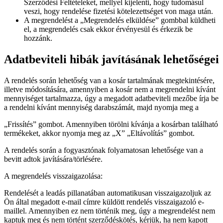
Szerződési Feltételeket, mellyel kijelenti, hogy tudomásul
veszi, hogy rendelése fizetési kötelezettséget von maga után.
A megrendelést a „Megrendelés elküldése” gombbal küldheti
el, a megrendelés csak ekkor érvényesül és érkezik be
hozzánk.
Adatbeviteli hibák javításának lehetőségei
A rendelés során lehetőség van a kosár tartalmának megtekintésére,
illetve módosítására, amennyiben a kosár nem a megrendelni kívánt
mennyiséget tartalmazza, úgy a megadott adatbeviteli mezőbe írja be
a rendelni kívánt mennyiség darabszámát, majd nyomja meg a
„Frissítés” gombot. Amennyiben törölni kívánja a kosárban található
termékeket, akkor nyomja meg az „X” „Eltávolítás” gombot.
A rendelés során a fogyasztónak folyamatosan lehetősége van a
bevitt adtok javítására/törlésére.
A megrendelés visszaigazolása:
Rendelését a leadás pillanatában automatikusan visszaigazoljuk az
Ön által megadott e-mail címre küldött rendelés visszaigazoló e-
maillel. Amennyiben ez nem történik meg, úgy a megrendelést nem
kaptuk meg és nem történt szerződéskötés, kérjük, ha nem kapott