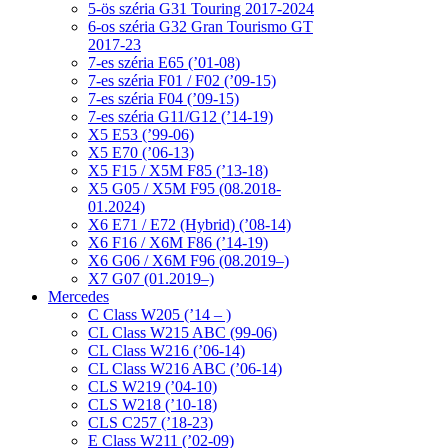
5-ös széria G31 Touring 2017-2024
6-os széria G32 Gran Tourismo GT
2017-23
7-es széria E65 (’01-08)
7-es széria F01 / F02 (’09-15)
7-es széria F04 (’09-15)
7-es széria G11/G12 (’14-19)
X5 E53 (’99-06)
X5 E70 (’06-13)
X5 F15 / X5M F85 (’13-18)
X5 G05 / X5M F95 (08.2018-
01.2024)
X6 E71 / E72 (Hybrid) (’08-14)
X6 F16 / X6M F86 (’14-19)
X6 G06 / X6M F96 (08.2019–)
X7 G07 (01.2019–)
Mercedes
C Class W205 (’14 – )
CL Class W215 ABC (99-06)
CL Class W216 (’06-14)
CL Class W216 ABC (’06-14)
CLS W219 (’04-10)
CLS W218 (’10-18)
CLS C257 (’18-23)
E Class W211 (’02-09)