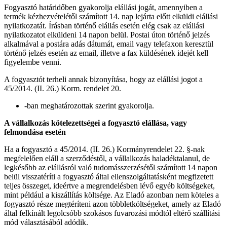
Fogyasztó határidőben gyakorolja elállási jogát, amennyiben a
termék kézhezvételétől számított 14. nap lejárta előtt elküldi elállási
nyilatkozatát. Írásban történő elállás esetén elég csak az elállási
nyilatkozatot elküldeni 14 napon belül. Postai úton történő jelzés
alkalmával a postára adás dátumát, email vagy telefaxon keresztül
történő jelzés esetén az email, illetve a fax küldésének idejét kell
figyelembe venni.
A fogyasztót terheli annak bizonyítása, hogy az elállási jogot a
45/2014. (II. 26.) Korm. rendelet 20.
-ban meghatározottak szerint gyakorolja.
A vállalkozás kötelezettségei a fogyasztó elállása, vagy
felmondása esetén
Ha a fogyasztó a 45/2014. (II. 26.) Kormányrendelet 22. §-nak
megfelelően eláll a szerződéstől, a vállalkozás haladéktalanul, de
legkésőbb az elállásról való tudomásszerzésétől számított 14 napon
belül visszatéríti a fogyasztó által ellenszolgáltatásként megfizetett
teljes összeget, ideértve a megrendelésben lévő egyéb költségeket,
mint például a kiszállítás költsége. Az Eladó azonban nem köteles a
fogyasztó része megtéríteni azon többletköltségeket, amely az Eladó
által felkínált legolcsóbb szokásos fuvarozási módtól eltérő szállítási
mód választásából adódik.