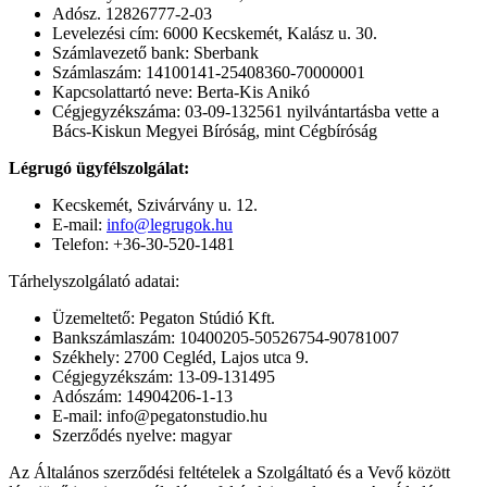
Adósz. 12826777-2-03
Levelezési cím: 6000 Kecskemét, Kalász u. 30.
Számlavezető bank: Sberbank
Számlaszám: 14100141-25408360-70000001
Kapcsolattartó neve: Berta-Kis Anikó
Cégjegyzékszáma: 03-09-132561 nyilvántartásba vette a
Bács-Kiskun Megyei Bíróság, mint Cégbíróság
Légrugó ügyfélszolgálat:
Kecskemét, Szivárvány u. 12.
E-mail:
info@legrugok.hu
Telefon: +36-30-520-1481
Tárhelyszolgálató adatai:
Üzemeltető: Pegaton Stúdió Kft.
Bankszámlaszám: 10400205-50526754-90781007
Székhely: 2700 Cegléd, Lajos utca 9.
Cégjegyzékszám: 13-09-131495
Adószám: 14904206-1-13
E-mail: info@pegatonstudio.hu
Szerződés nyelve: magyar
Az Általános szerződési feltételek a Szolgáltató és a Vevő között