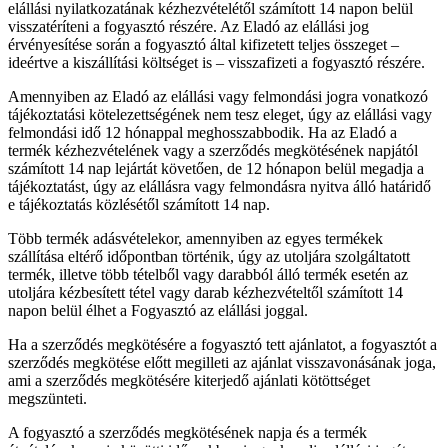
elállási nyilatkozatának kézhezvételétől számított 14 napon belül
visszatéríteni a fogyasztó részére. Az Eladó az elállási jog
érvényesítése során a fogyasztó által kifizetett teljes összeget –
ideértve a kiszállítási költséget is – visszafizeti a fogyasztó részére.
Amennyiben az Eladó az elállási vagy felmondási jogra vonatkozó
tájékoztatási kötelezettségének nem tesz eleget, úgy az elállási vagy
felmondási idő 12 hónappal meghosszabbodik. Ha az Eladó a
termék kézhezvételének vagy a szerződés megkötésének napjától
számított 14 nap lejártát követően, de 12 hónapon belül megadja a
tájékoztatást, úgy az elállásra vagy felmondásra nyitva álló határidő
e tájékoztatás közlésétől számított 14 nap.
Több termék adásvételekor, amennyiben az egyes termékek
szállítása eltérő időpontban történik, úgy az utoljára szolgáltatott
termék, illetve több tételből vagy darabból álló termék esetén az
utoljára kézbesített tétel vagy darab kézhezvételtől számított 14
napon belül élhet a Fogyasztó az elállási joggal.
Ha a szerződés megkötésére a fogyasztó tett ajánlatot, a fogyasztót a
szerződés megkötése előtt megilleti az ajánlat visszavonásának joga,
ami a szerződés megkötésére kiterjedő ajánlati kötöttséget
megszünteti.
A fogyasztó a szerződés megkötésének napja és a termék