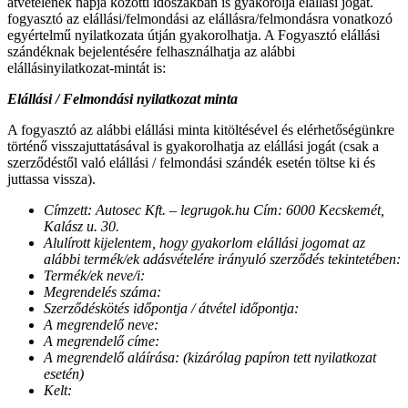
átvételének napja közötti időszakban is gyakorolja elállási jogát.
fogyasztó az elállási/felmondási az elállásra/felmondásra vonatkozó
egyértelmű nyilatkozata útján gyakorolhatja. A Fogyasztó elállási
szándéknak bejelentésére felhasználhatja az alábbi
elállásinyilatkozat-mintát is:
Elállási / Felmondási nyilatkozat minta
A fogyasztó az alábbi elállási minta kitöltésével és elérhetőségünkre
történő visszajuttatásával is gyakorolhatja az elállási jogát (csak a
szerződéstől való elállási / felmondási szándék esetén töltse ki és
juttassa vissza).
Címzett: Autosec Kft. – legrugok.hu Cím: 6000 Kecskemét,
Kalász u. 30.
Alulírott kijelentem, hogy gyakorlom elállási jogomat az
alábbi termék/ek adásvételére irányuló szerződés tekintetében:
Termék/ek neve/i:
Megrendelés száma:
Szerződéskötés időpontja / átvétel időpontja:
A megrendelő neve:
A megrendelő címe:
A megrendelő aláírása: (kizárólag papíron tett nyilatkozat
esetén)
Kelt: