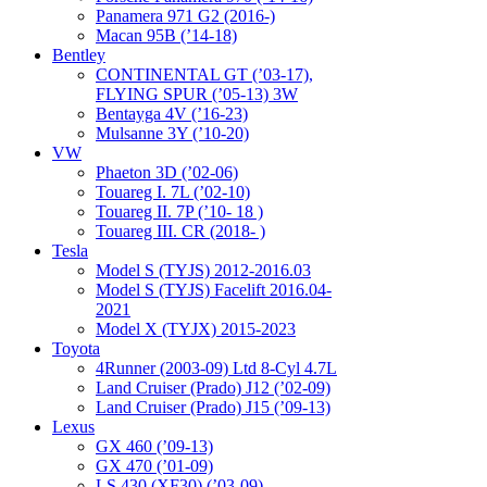
Panamera 971 G2 (2016-)
Macan 95B (’14-18)
Bentley
CONTINENTAL GT (’03-17),
FLYING SPUR (’05-13) 3W
Bentayga 4V (’16-23)
Mulsanne 3Y (’10-20)
VW
Phaeton 3D (’02-06)
Touareg I. 7L (’02-10)
Touareg II. 7P (’10- 18 )
Touareg III. CR (2018- )
Tesla
Model S (TYJS) 2012-2016.03
Model S (TYJS) Facelift 2016.04-
2021
Model X (TYJX) 2015-2023
Toyota
4Runner (2003-09) Ltd 8-Cyl 4.7L
Land Cruiser (Prado) J12 (’02-09)
Land Cruiser (Prado) J15 (’09-13)
Lexus
GX 460 (’09-13)
GX 470 (’01-09)
LS 430 (XF30) (’03-09)