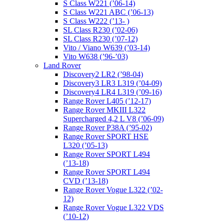
S Class W221 (’06-14)
S Class W221 ABC (’06-13)
S Class W222 (’13- )
SL Class R230 (’02-06)
SL Class R230 (’07-12)
Vito / Viano W639 (’03-14)
Vito W638 (’96-’03)
Land Rover
Discovery2 LR2 (’98-04)
Discovery3 LR3 L319 (’04-09)
Discovery4 LR4 L319 (’09-16)
Range Rover L405 (’12-17)
Range Rover MKIII L322
Supercharged 4,2 L V8 (’06-09)
Range Rover P38A (’95-02)
Range Rover SPORT HSE
L320 (’05-13)
Range Rover SPORT L494
(’13-18)
Range Rover SPORT L494
CVD (’13-18)
Range Rover Vogue L322 (’02-
12)
Range Rover Vogue L322 VDS
(’10-12)