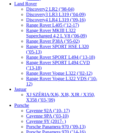
Land Rover
Discovery2 LR2 (’98-04)
Discovery3 LR3 L319 (’04-09)
Discovery4 LR4 L319 (’09-16)
Range Rover L405 (’12-17)
Range Rover MKIII L322
Supercharged 4,2 L V8 (’06-09)
Range Rover P38A (’95-02)
Range Rover SPORT HSE L320
(’05-13)
Range Rover SPORT L494 (’13-18)
Range Rover SPORT L494 CVD
(’13-18)
Range Rover Vogue L322 (’02-12)
Range Rover Vogue L322 VDS (’10-
12)
Jaguar
XJ SZÉRIA/XJ6, XJ8, XJR / X350,
X358 (’03-’09)
Porsche
Cayenne 92A (’10- 17)
Cayenne 9PA (’03-10)
Cayenne 9Y (2017- )
Porsche Panamera 970 (’09-13)
Porsche Panamera 970 (’14-16)