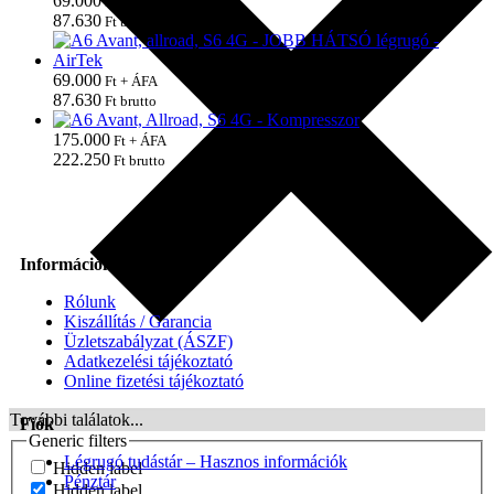
69.000
Ft + ÁFA
87.630
Ft brutto
69.000
Ft + ÁFA
87.630
Ft brutto
175.000
Ft + ÁFA
222.250
Ft brutto
Információk
Rólunk
Kiszállítás / Garancia
Üzletszabályzat (ÁSZF)
Adatkezelési tájékoztató
Online fizetési tájékoztató
További találatok...
Fiók
Generic filters
Légrugó tudástár – Hasznos információk
Hidden label
Pénztár
Hidden label