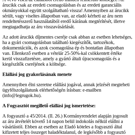
árucikk csak az eredeti csomagolásban és az eredeti garanciális
okmányokkal együtt szolgáltatható vissza! Amennyiben az árucikk
sérült, vagy viseltes állapotban van, az eladó kérheti az áru nem
rendeltetésszerű használatából eredő kárának megtérítését, illetve
megtagadhatja az áru visszavásárlását.
Az adott árucikk díjmentes cseréje csak abban az esetben lehetséges,
ha a gyári csomagolásban található kiegészítők, tartozékok,
dokumentációk, és azok csomagolása ép és bontatlan állapotban
van. Ellenkező esetben a vételár 25-50%-kal csökkentett értéke
kerül visszafizetésre, amely a gyártó általi újracsomagolás és a
kiegészítők cseréjének a költsége.
Elállási jog gyakorlásának menete
Amennyiben élni szeretne elállási jogával, annak jelzését megteheti
ügyfélszolgálatunk elérhetőségén írásban: e-mailben
(info@legrugok.hu).
A Fogyasztót megillető elállási jog ismertetése:
A fogyasztó a 45/2014. (II. 26.) Kormányrendelet alapján jogosult
az áru átvételét követő 14 napon belül indokolás nélkül elállni a
vásárlástól. Ebben az esetben az Eladó köteles a fogyasztó által
kifizetett teljes összeget haladéktalanul, de legkésőbb a fogyasztó