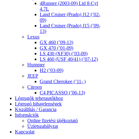
4Runner (2003-09) Ltd 8-Cyl
4.7L
Land Cruiser (Prado) J12 (’02-
09)
Land Cruiser (Prado) J15 (’09-
13)
Lexus
GX 460 (’09-13)
GX 470 (’01-09)
LS 430 (XF30) (’03-09)
LS 460 (USF 40/41) (’07-12)
Hummer
H2 (’03-09)
JEEP
Grand Cherokee (’11- )
Citroen
C4 PICASSO (’06-13)
Légrugók teherautókhoz
Légrugó hibajelenségek
Kiszállítás / Garancia
Információk
Online fizetési tájékoztató
Üzletszabályzat
Kapcsolat