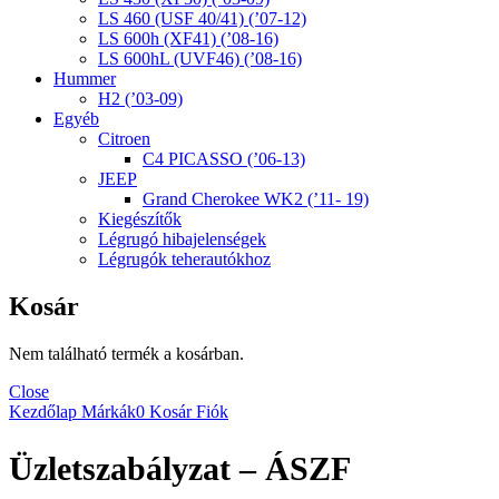
LS 460 (USF 40/41) (’07-12)
LS 600h (XF41) (’08-16)
LS 600hL (UVF46) (’08-16)
Hummer
H2 (’03-09)
Egyéb
Citroen
C4 PICASSO (’06-13)
JEEP
Grand Cherokee WK2 (’11- 19)
Kiegészítők
Légrugó hibajelenségek
Légrugók teherautókhoz
Kosár
Nem található termék a kosárban.
Close
Kezdőlap
Márkák
0
Kosár
Fiók
Üzletszabályzat – ÁSZF