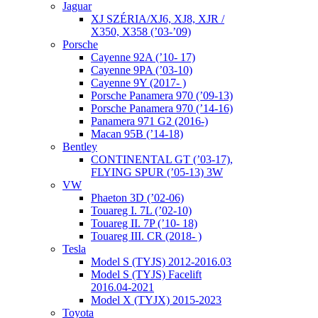
Jaguar
XJ SZÉRIA/XJ6, XJ8, XJR /
X350, X358 (’03-’09)
Porsche
Cayenne 92A (’10- 17)
Cayenne 9PA (’03-10)
Cayenne 9Y (2017- )
Porsche Panamera 970 (’09-13)
Porsche Panamera 970 (’14-16)
Panamera 971 G2 (2016-)
Macan 95B (’14-18)
Bentley
CONTINENTAL GT (’03-17),
FLYING SPUR (’05-13) 3W
VW
Phaeton 3D (’02-06)
Touareg I. 7L (’02-10)
Touareg II. 7P (’10- 18)
Touareg III. CR (2018- )
Tesla
Model S (TYJS) 2012-2016.03
Model S (TYJS) Facelift
2016.04-2021
Model X (TYJX) 2015-2023
Toyota