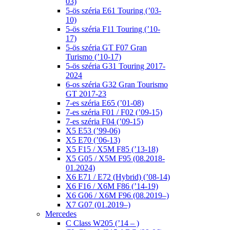
03)
5-ös széria E61 Touring (’03-
10)
5-ös széria F11 Touring (’10-
17)
5-ös széria GT F07 Gran
Turismo (’10-17)
5-ös széria G31 Touring 2017-
2024
6-os széria G32 Gran Tourismo
GT 2017-23
7-es széria E65 (’01-08)
7-es széria F01 / F02 (’09-15)
7-es széria F04 (’09-15)
X5 E53 (’99-06)
X5 E70 (’06-13)
X5 F15 / X5M F85 (’13-18)
X5 G05 / X5M F95 (08.2018-
01.2024)
X6 E71 / E72 (Hybrid) (’08-14)
X6 F16 / X6M F86 (’14-19)
X6 G06 / X6M F96 (08.2019–)
X7 G07 (01.2019–)
Mercedes
C Class W205 (’14 – )