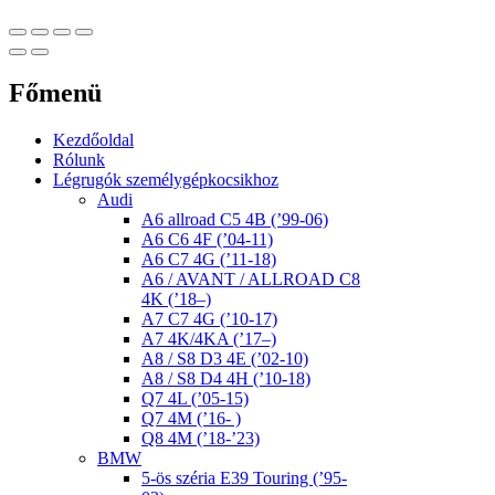
Főmenü
Kezdőoldal
Rólunk
Légrugók személygépkocsikhoz
Audi
A6 allroad C5 4B (’99-06)
A6 C6 4F (’04-11)
A6 C7 4G (’11-18)
A6 / AVANT / ALLROAD C8
4K (’18–)
A7 C7 4G (’10-17)
A7 4K/4KA (’17–)
A8 / S8 D3 4E (’02-10)
A8 / S8 D4 4H (’10-18)
Q7 4L (’05-15)
Q7 4M (’16- )
Q8 4M (’18-’23)
BMW
5-ös széria E39 Touring (’95-