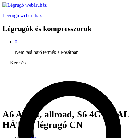
Légrugó webáruház
Légrugók és kompresszorok
0
Nem található termék a kosárban.
Keresés
A6 Avant, allroad, S6 4G – BAL
HÁTSÓ légrugó CN