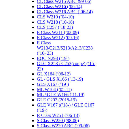
CL Class W215 ABC (99-06)
CL Class W216 (’06-14)
CL Class W216 ABC (’06-14)
CLS W219 (’04-10)
CLS W218 (’10-18)
CLS C257 (’18-23)
E Class W211 (’02-09)
E Class W212 (’09-16)
E Class
W213/C213/S213/A213/C238
(’16- 23)
EQC N293 (’19-)
GLC X253 / C253(coupé) (’15-
22)
GL X164 (’06-12)
GL / GLS X166 (’13-19)
GLS X167 (’19-)
ML W164 (’05-11)
ML / GLE W166 (’11-19)
GLE C292 (2015-19)
GLE V167 ((’18-) / GLE C167
(’19-)
R Class W251 (’06-13)
S Class W220 (’98-06)
S Class W220 ABC (’99-06)