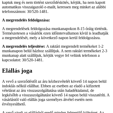
kaptuk meg és nem történt szerződéskötés, kérjük, ha nem kapott
automatikus visszaigazoló e-mailt, keressen meg minket az alábbi
telefonszámon: 30/520-1481.
A megrendelés feldolgozása:
A megrendelések feldolgozása munkanapokon 8-15 óráig történik.
Természetesen a vásárlók ezen időintervallumon kívül is leadhatják
a megrendelését, mely a következő napon kerül feldolgozásra.
A megrendelés teljesítése:
A raktári megrendelt termékeket 1-2
munkanapon belül házhoz szállítjuk. A nem raktári termékeket 2-3
munkanap alatt szállítjuk, kérjük vegye fel velünk telefonon a
kapcsolatot: 30/520-1481.
Elállás joga
A vevő a szerződéstől az áru kézhezvételét követő 14 napon belül
indoklás nélkül elállhat. Ebben az esetben az eladó a kifizetett
vételárat az áru visszaszolgáltatása után haladéktalanul, de
legkésőbb a visszaszolgáltatást követő 14 napon belül visszatéríti. A
vásárlástól való elállás joga személyes átvétel esetén nem
érvényesíthető.
A vevő viseli az elállásból eredő minden felmerülő költséget. Az