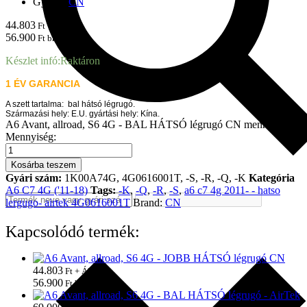
Gyártó:
CN
44.803
Ft + ÁFA
56.900
Ft brutto
Készlet infó:
Raktáron
1 ÉV GARANCIA
A szett tartalma:
bal hátsó lég
rugó.
Származási hely: E.U. gyártási hely: Kína.
A6 Avant, allroad, S6 4G - BAL HÁTSÓ légrugó CN mennyiség
Mennyiség:
Kosárba teszem
Gyári szám:
1K00A74G, 4G0616001T, -S, -R, -Q, -K
Kategória
A6 C7 4G ('11-18)
Tags:
-K
,
-Q
,
-R
,
-S
,
a6 c7 4g 2011- - hatso
lergugo- airtek 4G0616001T
Brand:
CN
Kapcsolódó termék:
44.803
Ft + ÁFA
56.900
Ft brutto