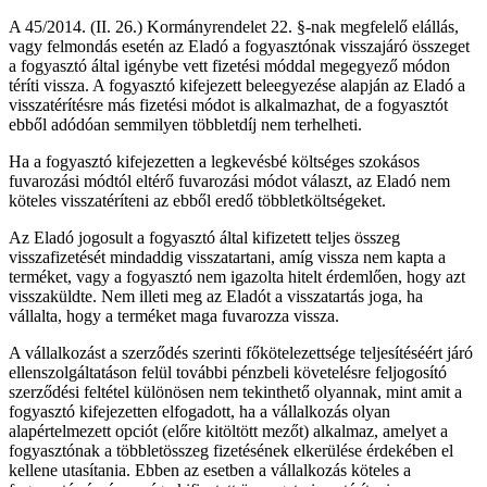
A 45/2014. (II. 26.) Kormányrendelet 22. §-nak megfelelő elállás,
vagy felmondás esetén az Eladó a fogyasztónak visszajáró összeget
a fogyasztó által igénybe vett fizetési móddal megegyező módon
téríti vissza. A fogyasztó kifejezett beleegyezése alapján az Eladó a
visszatérítésre más fizetési módot is alkalmazhat, de a fogyasztót
ebből adódóan semmilyen többletdíj nem terhelheti.
Ha a fogyasztó kifejezetten a legkevésbé költséges szokásos
fuvarozási módtól eltérő fuvarozási módot választ, az Eladó nem
köteles visszatéríteni az ebből eredő többletköltségeket.
Az Eladó jogosult a fogyasztó által kifizetett teljes összeg
visszafizetését mindaddig visszatartani, amíg vissza nem kapta a
terméket, vagy a fogyasztó nem igazolta hitelt érdemlően, hogy azt
visszaküldte. Nem illeti meg az Eladót a visszatartás joga, ha
vállalta, hogy a terméket maga fuvarozza vissza.
A vállalkozást a szerződés szerinti főkötelezettsége teljesítéséért járó
ellenszolgáltatáson felül további pénzbeli követelésre feljogosító
szerződési feltétel különösen nem tekinthető olyannak, mint amit a
fogyasztó kifejezetten elfogadott, ha a vállalkozás olyan
alapértelmezett opciót (előre kitöltött mezőt) alkalmaz, amelyet a
fogyasztónak a többletösszeg fizetésének elkerülése érdekében el
kellene utasítania. Ebben az esetben a vállalkozás köteles a