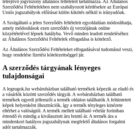
létrejövő jogviszony általános feltételeit tartalmazza. Az Általános
Szerződési Feltételekben nem szabályozott kérdésekre az Európai
Uniós jogszabályok előírásai külön kikötés nélkül is irányadóak.
A Szolgáltató a jelen Szerződés feltételeit egyoldalúan módosíthatja,
amely módosítások ezen szerződés új verziójának online
közzétételével lépnek hatályba. Vevő minden leadott rendeléséhez
az Általános Szerződési Feltételek elfogadása is kötelező.
Az Általános Szerződési Feltételeket elfogadásával tudomásul veszi,
hogy rendelése fizetési kötelezettséggel jár.
A szerződés tárgyának lényeges
tulajdonságai
A legrugok.hu webáruházban található termékek képezik az eladó és
a vásárlók közötti szerződés tárgyát. A webáruházban található
termékek egyedi jellemzői a termék oldalon találhatók A feltüntetett
képek helyenként illusztrációk, így a termék tényleges kinézete
eltérhet a valóságtól. A termék mellett található vételár forintban
értendő és mindig a kiválasztott áru bruttó ár. A termék ára a
mindenkori hatályos jogszabálynak megfelelő általános forgalmi
adót tartalmazzák.