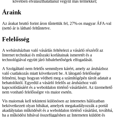
követően elválaszthatatlanul vegyül más termékkel;
Áraink
Az árakat bruttó forint áron tűntettük fel, 27%-os magyar ÁFA-val
(nettó ár is látható feltűntetve.
Felelősség
A webáruházban való vásárlás feltételezi a vásárló részéről az
Internet technikai és műszaki korlátainak ismeretét és a
technológiával együtt járó hibalehetőségek elfogadását.
A Szolgáltató nem felelős semmilyen kárért, amely az áruházhoz
való csatlakozás miatt következett be. A látogató felelőssége
felmérni, hogy hogyan védheti meg a számítógépén tárolt adatait a
behatolóktól. Egyedül a vásárló felelős az áruházhoz való
kapcsolódásáért és a weboldalon történő vásárlásért. Az üzemeltető
nem vonható felelősségre vis maior esetén.
Vis maiornak kell tekinteni különösen az internetes hálózatban
bekövetkezett olyan hibákat, amelyek megakadályozzák a portál
akadálytalan működését és a weboldalon történő vásárlást, továbbá,
ha a működési hibával összefüggésben az Interneten küldött és