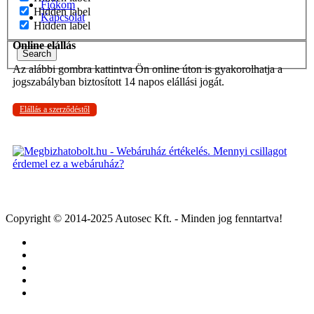
Fiókom
Hidden label
Kapcsolat
Hidden label
Online elállás
Search
Az alábbi gombra kattintva Ön online úton is gyakorolhatja a
jogszabályban biztosított 14 napos elállási jogát.
Elállás a szerződéstől
Copyright © 2014-2025 Autosec Kft. - Minden jog fenntartva!