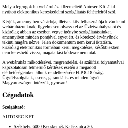
Mely a legrugok.hu webáruházat üzemeltető Autosec Kft. által
nyújtott elektronikus kereskedelmi szolgáltatás feltételeiről szól.
Kérjük, amennyiben vásárlója, illetve aktív felhasználója kíván lenni
webáruházunknak, figyelmesen olvassa el az Üzletszabályzatot és
kizárólag abban az esetben vegye igénybe szolgáltatásainkat,
amennyiben minden pontjával egyet ért, és kötelező érvényűnek
tekinti magára nézve. Jelen dokumentum nem kerül iktatásra,
kizárólag elektronikus formában kerül megkötésre, későbbiekben
nem kereshető vissza, magatartási kódexre nem utal.
A webáruház működésével, megrendelési, és szállítási folyamatával
kapcsolatosan felmerülő kérdések esetén a megadott
elérhetőségeinken állunk rendelkezésére H-P 8-18 óráig.
Ügyfélszolgálati-, csere-, garanciális- és minden ügyét
Magyarországon intézzük, gyorsan!
Cégadatok
Szolgáltató:
AUTOSEC KFT.
Székhely: 6000 Kecskemét, Kalász utca 30.