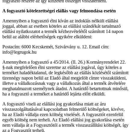
fogyasztó részére az így kifizetett összeget visszatéríteni.
A fogyasztó kötelezettségei elállás vagy felmondása esetén
Amennyiben a fogyasztó élni kíván az indoklás nélküli elállási
joggal, abban az esetben köteles az elállási szándékát tartalmazó
elállási nyilatkozatot a termék kézhezvételétől számított 14 napon
belül az alábbi elérhetőségek egyikére elküldeni:
Postacím: 6000 Kecskemét, Szivárvány u. 12. Email cím:
info@legrugok.hu
Amennyiben a fogyasztó a 45/2014. (II. 26.) Kormányrendelet 22.
§-nak megfelelően élni szeretne az elállási jogával, úgy köteles a
terméket haladéktalanul, de legkésőbb az elállás közlésétől számított
tizennégy napon belül az Eladó által megjelölt címre visszaküldeni,
illetve a vállalkozásnak vagy a vállalkozás által a termék átvételére
meghatalmazott személynek átadni. A határidő betartottnak minősül,
ha a fogyasztó a terméket a határidő lejárta előtt elküldi.
A fogyasztó viseli az elállási jog gyakorlása miatt az áru
visszaszolgáltatásával kapcsolatban felmerülő költségeket, kivéve,
ha az Eladó vállalja ezen költség viselését. A fogyasztót ezenfelül
egyéb költség nem terheli. Az Eladó elállási jog gyakorlása esetén
nem vállalja át a Fogyasztótól a termék visszaszállítási költségét, így
az a Fogyasztót terheli.