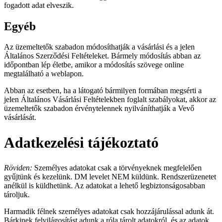
fogadott adat elveszik.
Egyéb
Az üzemeltetők szabadon módosíthatják a vásárlási és a jelen
Általános Szerződési Feltételeket. Bármely módosítás abban az
időpontban lép életbe, amikor a módosítás szövege online
megtalálható a weblapon.
Abban az esetben, ha a látogató bármilyen formában megsérti a
jelen Általános Vásárlási Feltételekben foglalt szabályokat, akkor az
üzemeltetők szabadon érvénytelennek nyilváníthatják a Vevő
vásárlását.
Adatkezelési tájékoztató
Röviden:
Személyes adatokat csak a törvényeknek megfelelően
gyűjtünk és kezelünk. DM levelet NEM küldünk. Rendszerüzenetet
anélkül is küldhetünk. Az adatokat a lehető legbiztonságosabban
tároljuk.
Harmadik félnek személyes adatokat csak hozzájárulással adunk át.
Bárkinek felvilágosítást adunk a róla tárolt adatokról, és az adatok