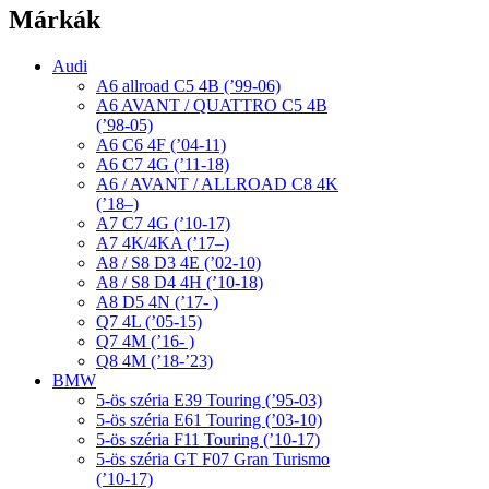
Márkák
Audi
A6 allroad C5 4B (’99-06)
A6 AVANT / QUATTRO C5 4B
(’98-05)
A6 C6 4F (’04-11)
A6 C7 4G (’11-18)
A6 / AVANT / ALLROAD C8 4K
(’18–)
A7 C7 4G (’10-17)
A7 4K/4KA (’17–)
A8 / S8 D3 4E (’02-10)
A8 / S8 D4 4H (’10-18)
A8 D5 4N (’17- )
Q7 4L (’05-15)
Q7 4M (’16- )
Q8 4M (’18-’23)
BMW
5-ös széria E39 Touring (’95-03)
5-ös széria E61 Touring (’03-10)
5-ös széria F11 Touring (’10-17)
5-ös széria GT F07 Gran Turismo
(’10-17)