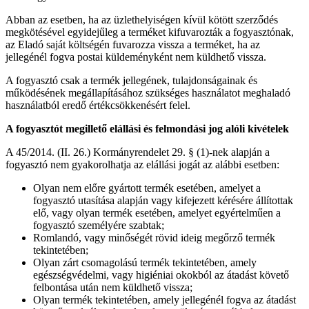
Abban az esetben, ha az üzlethelyiségen kívül kötött szerződés
megkötésével egyidejűleg a terméket kifuvarozták a fogyasztónak,
az Eladó saját költségén fuvarozza vissza a terméket, ha az
jellegénél fogva postai küldeményként nem küldhető vissza.
A fogyasztó csak a termék jellegének, tulajdonságainak és
működésének megállapításához szükséges használatot meghaladó
használatból eredő értékcsökkenésért felel.
A fogyasztót megillető elállási és felmondási jog alóli kivételek
A 45/2014. (II. 26.) Kormányrendelet 29. § (1)-nek alapján a
fogyasztó nem gyakorolhatja az elállási jogát az alábbi esetben:
Olyan nem előre gyártott termék esetében, amelyet a
fogyasztó utasítása alapján vagy kifejezett kérésére állítottak
elő, vagy olyan termék esetében, amelyet egyértelműen a
fogyasztó személyére szabtak;
Romlandó, vagy minőségét rövid ideig megőrző termék
tekintetében;
Olyan zárt csomagolású termék tekintetében, amely
egészségvédelmi, vagy higiéniai okokból az átadást követő
felbontása után nem küldhető vissza;
Olyan termék tekintetében, amely jellegénél fogva az átadást