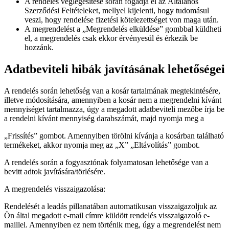
A rendelés véglegesítése során fogadja el az Általános
Szerződési Feltételeket, mellyel kijelenti, hogy tudomásul
veszi, hogy rendelése fizetési kötelezettséget von maga után.
A megrendelést a „Megrendelés elküldése” gombbal küldheti
el, a megrendelés csak ekkor érvényesül és érkezik be
hozzánk.
Adatbeviteli hibák javításának lehetőségei
A rendelés során lehetőség van a kosár tartalmának megtekintésére,
illetve módosítására, amennyiben a kosár nem a megrendelni kívánt
mennyiséget tartalmazza, úgy a megadott adatbeviteli mezőbe írja be
a rendelni kívánt mennyiség darabszámát, majd nyomja meg a
„Frissítés” gombot. Amennyiben törölni kívánja a kosárban található
termékeket, akkor nyomja meg az „X” „Eltávolítás” gombot.
A rendelés során a fogyasztónak folyamatosan lehetősége van a
bevitt adtok javítására/törlésére.
A megrendelés visszaigazolása:
Rendelését a leadás pillanatában automatikusan visszaigazoljuk az
Ön által megadott e-mail címre küldött rendelés visszaigazoló e-
maillel. Amennyiben ez nem történik meg, úgy a megrendelést nem