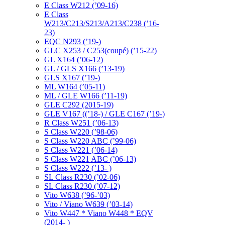
E Class W212 (’09-16)
E Class
W213/C213/S213/A213/C238 (’16-
23)
EQC N293 (’19-)
GLC X253 / C253(coupé) (’15-22)
GL X164 (’06-12)
GL / GLS X166 (’13-19)
GLS X167 (’19-)
ML W164 (’05-11)
ML / GLE W166 (’11-19)
GLE C292 (2015-19)
GLE V167 ((’18-) / GLE C167 (’19-)
R Class W251 (’06-13)
S Class W220 (’98-06)
S Class W220 ABC (’99-06)
S Class W221 (’06-14)
S Class W221 ABC (’06-13)
S Class W222 (’13- )
SL Class R230 (’02-06)
SL Class R230 (’07-12)
Vito W638 (’96-’03)
Vito / Viano W639 (’03-14)
Vito W447 * Viano W448 * EQV
(2014- )