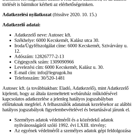
törlését is bármikor kérheti az elérhetőségeinken.
Adatkezelési nyilatkozat
(frissítve 2020. 10. 15.)
Adatkezelő adatai:
Adatkezelő neve: Autosec kft.
Székhelye: 6000 Kecskemét, Kalász utca 30.
Iroda/Ügyfélszolgálat címe: 6000 Kecskemét, Szivárvány u.
12.
Adószám: 12826777-2-13
Cégjegyzék szám: 1309090966
Levelezési cím: 6000 Kecskemét, Kalász u. 30.
E-mail cím: info@legrugok.hu
Telefonszám: 30/520-1481
Autosec kft. (a továbbiakban: Eladó, Adatkezelő), mint Adatkezelő
kijelenti, hogy az általa üzemeltetett webáruház működésével
kapcsolatos adatkezelése a jelenleg hatályos jogszabályban
előírtaknak megfelel. A felhasználók adatainak kezelésekor az alábbi
hatályos jogszabályok figyelembevételével és betartásával járunk el.
Személyes adatok védelméről és a közérdekű adatok
nyilvánosságáról szóló 1992. évi LXIII. törvény;
Az egyének védelméről a személyes adatok gépi feldolgozása