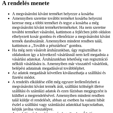
A rendelés menete
A megvásárolni kívánt terméket helyezze a kosárba
Amennyiben szeretne további terméket kosárba helyezni
keresse meg a többi terméket és tegye a kosárba a még
megvásárolni kívánt terméket/termékeket. Ha nem szeretne
további terméket vásárolni, kattintson a fejlécben jobb oldalon
elhelyezett kosár gombra és ellenőrizze a megvásárolni kívánt
termék darabszámát. Amennyiben mindent rendben talál,
kattintson a „Tovább a pénztárhoz” gombra.
Ha még nem vásárolt áruházunkban, úgy regisztrálhat is
oldalunkon így a következő vásárlásnál nem kell megadnia a
vásárlási adatokat. Áruházunkban lehetőség van regisztráció
nélküli vásárlására is. Amennyiben már visszatérő vásárlónk,
belépési adatainak megadásával továbbléphet.
Az adatok megadását követően kiválaszthatja a szállítási és
fizetési módot.
A rendelés elküldése előtt még egyszer leellenőrizheti a
megvásárolni kívánt termék árát, szállítási költségét illetve
szállítási és számlázi adatok és ezen fázisban megjegyzést is
küldhet a megrendelésével. Amennyiben mindent rendben
talál küldje el rendelését, abban az esetben ha valami hibát
észlel a szállítási vagy számlázási adatokkal kapcsolatban,
kérjük javítsa visszalépve.