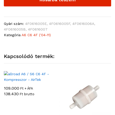
Gyári szám:
4F0616005E, 4F0616005F, 4F0616006A,
4F0616005B, 4F0616007
Kategória
A6 C6 4F ('04-11)
Kapcsolódó termék:
109.000
Ft + ÁFA
138.430
Ft brutto