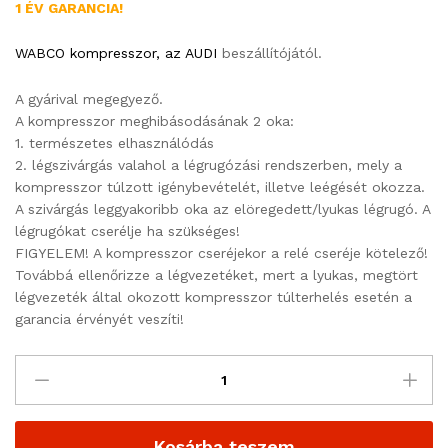
1 ÉV GARANCIA!
WABCO kompresszor, az AUDI
beszállítójától.
A gyárival megegyező.
A kompresszor meghibásodásának 2 oka:
1. természetes elhasználódás
2. légszivárgás valahol a légrugózási rendszerben, mely a
kompresszor túlzott igénybevételét, illetve leégését okozza.
A szivárgás leggyakoribb oka az elöregedett/lyukas légrugó. A
légrugókat cserélje ha szükséges!
FIGYELEM! A kompresszor cseréjekor a relé cseréje kötelező!
Továbbá ellenőrizze a légvezetéket, mert a lyukas, megtört
légvezeték által okozott kompresszor túlterhelés esetén a
garancia érvényét veszíti!
Kosárba teszem